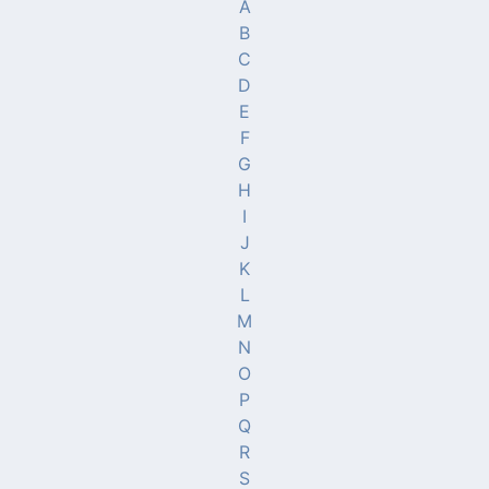
A
B
C
D
E
F
G
H
I
J
K
L
M
N
O
P
Q
R
S