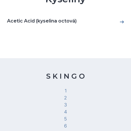
Acetic Acid (kyselina octová)
S K I N G O
1
2
3
4
5
6