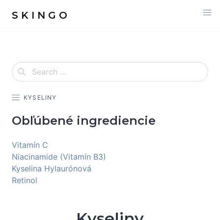
S K I N G O
KYSELINY
Obľúbené ingrediencie
Vitamín C
Niacinamide (Vitamín B3)
Kyselina Hylaurónová
Retinol
Kyseliny