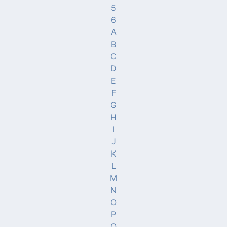
5
6
A
B
C
D
E
F
G
H
I
J
K
L
M
N
O
P
Q