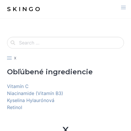
S K I N G O
X
Obľúbené ingrediencie
Vitamín C
Niacinamide (Vitamín B3)
Kyselina Hylaurónová
Retinol
X