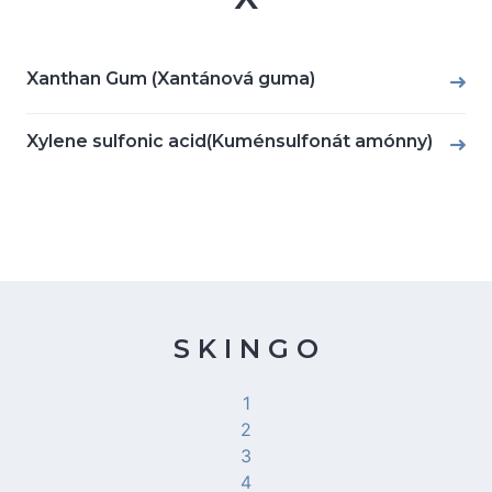
Xanthan Gum (Xantánová guma)
Xylene sulfonic acid(Kuménsulfonát amónny)
S K I N G O
1
2
3
4