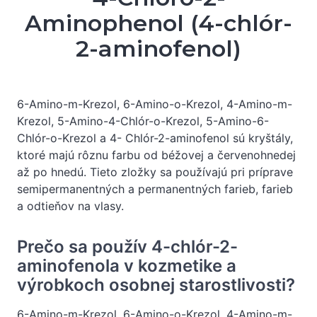
Aminophenol (4-chlór-
2-aminofenol)
6-Amino-m-Krezol, 6-Amino-o-Krezol, 4-Amino-m-
Krezol, 5-Amino-4-Chlór-o-Krezol, 5-Amino-6-
Chlór-o-Krezol a 4- Chlór-2-aminofenol sú kryštály,
ktoré majú rôznu farbu od béžovej a červenohnedej
až po hnedú. Tieto zložky sa používajú pri príprave
semipermanentných a permanentných farieb, farieb
a odtieňov na vlasy.
Prečo sa použív 4-chlór-2-
aminofenola v kozmetike a
výrobkoch osobnej starostlivosti?
6-Amino-m-Krezol, 6-Amino-o-Krezol, 4-Amino-m-