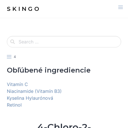
S K I N G O
4
Obľúbené ingrediencie
Vitamín C
Niacinamide (Vitamín B3)
Kyselina Hylaurónová
Retinol
4-Chloro-2-