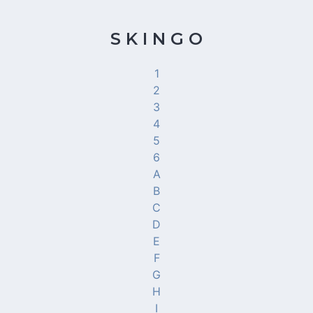
S K I N G O
1
2
3
4
5
6
A
B
C
D
E
F
G
H
I