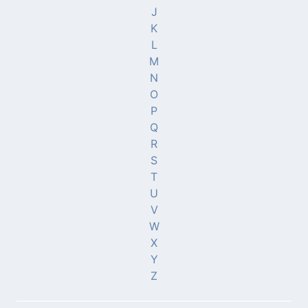
J
K
L
M
N
O
P
Q
R
S
T
U
V
W
X
Y
Z