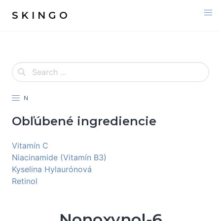
S K I N G O
N
Obľúbené ingrediencie
Vitamín C
Niacinamide (Vitamín B3)
Kyselina Hylaurónová
Retinol
Nonoxynol-6