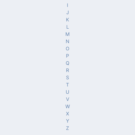
I
J
K
L
M
N
O
P
Q
R
S
T
U
V
W
X
Y
Z