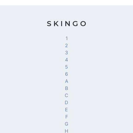
S K I N G O
1
2
3
4
5
6
A
B
C
D
E
F
G
H