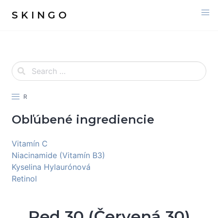
S K I N G O
R
Obľúbené ingrediencie
Vitamín C
Niacinamide (Vitamín B3)
Kyselina Hylaurónová
Retinol
Red 30 (Červená 30)