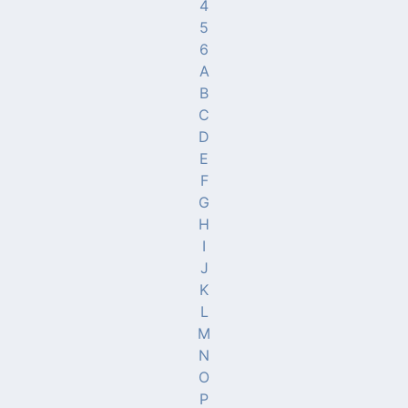
4
5
6
A
B
C
D
E
F
G
H
I
J
K
L
M
N
O
P