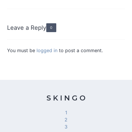
Leave a Reply
0
You must be
logged in
to post a comment.
S K I N G O
1
2
3