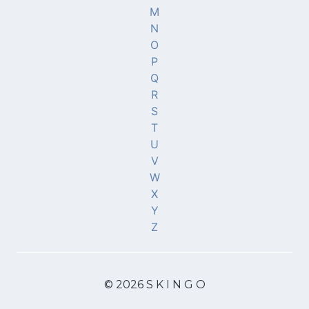
M
N
O
P
Q
R
S
T
U
V
W
X
Y
Z
© 2026 S K I N G O