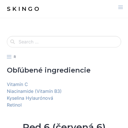
S K I N G O
R
Obľúbené ingrediencie
Vitamín C
Niacinamide (Vitamín B3)
Kyselina Hylaurónová
Retinol
Red 6 (červená 6)