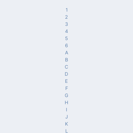
1
2
3
4
5
6
A
B
C
D
E
F
G
H
I
J
K
L