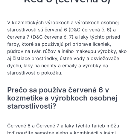
V kozmetických výrobkoch a výrobkoch osobnej
starostlivosti sú červená 6 (D&C červená č. 6) a
červená 7 (D&C červená č. 7) a laky týchto prísad
farby, ktoré sa používajú pri príprave líceniek,
púdrov na tvár, rúžov a iného makeupu výrobky, ako
aj čistiace prostriedky, ústne vody a osviežovače
dychu, laky na nechty a emaily a výrobky na
starostlivosť o pokožku.
Prečo sa používa červená 6 v
kozmetike a výrobkoch osobnej
starostlivosti?
Červené 6 a Červené 7 a laky týchto farieb môžu
byť použité samotné alebo v kombinácii s inými