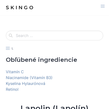
S K I N G O
L
Obľúbené ingrediencie
Vitamín C
Niacinamide (Vitamín B3)
Kyselina Hylaurónová
Retinol
Lanolin (Lanolín)