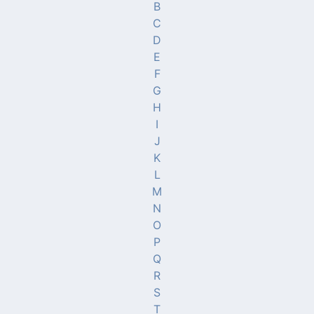
B
C
D
E
F
G
H
I
J
K
L
M
N
O
P
Q
R
S
T