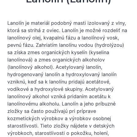
Lanolín je materiál podobný masti izolovaný z vlny,
ktorá sa strihá z oviec. Lanolín je možné rozdeliť na
lanolínový olej, kvapalnú fázu a lanolínový vosk,
pevnú fázu. Zahriatím lanolínu vodou (hydrolýzou)
sa získa zmes organických kyselín (kyselina
lanolínová) a zmes organických alkoholov
(lanolínový alkohol). Acetylovaný lanolín,
hydrogenovaný lanolín a hydroxylovaný lanolín
vzniknú, keď sa k lanolínu pridajú acetátové,
vodíkové a hydroxylové skupiny. Acetylovaný
lanolínový alkohol vzniká pridaním acetátu k
lanolínovému alkoholu. Lanolín a jeho príbuzné
zložky sa často používajú pri príprave
kozmetických výrobkov a výrobkov osobnej
starostlivosti. Tieto zložky nájdete v detských
výrobkoch, starostlivosti o pokožku, holení,