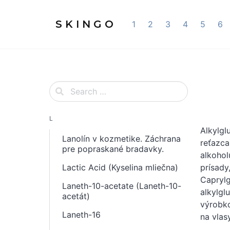
S K I N G O
1
2
3
4
5
6
L
Alkylgl
Lanolín v kozmetike. Záchrana
reťazca
pre popraskané bradavky.
alkohol
Lactic Acid (Kyselina mliečna)
prísady
Caprylg
Laneth-10-acetate (Laneth-10-
alkylgl
acetát)
výrobko
Laneth-16
na vlasy