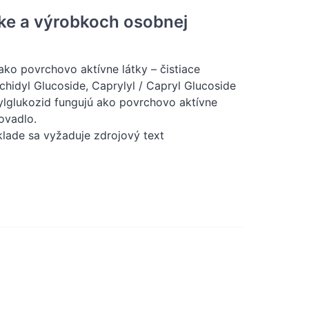
ike a výrobkoch osobnej
ko povrchovo aktívne látky – čistiace
chidyl Glucoside, Caprylyl / Capryl Glucoside
ylglukozid fungujú ako povrchovo aktívne
ovadlo.
klade sa vyžaduje zdrojový text