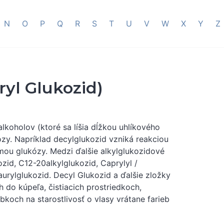
N
O
P
Q
R
S
T
U
V
W
X
Y
Z
ryl Glukozid)
lkoholov (ktoré sa líšia dĺžkou uhlíkového
zy. Napríklad decylglukozid vzniká reakciou
rmou glukózy. Medzi ďalšie alkylglukozidové
zid, C12-20alkylglukozid, Caprylyl /
aurylglukozid. Decyl Glukozid a ďalšie zložky
do kúpeľa, čistiacich prostriedkoch,
och na starostlivosť o vlasy vrátane farieb