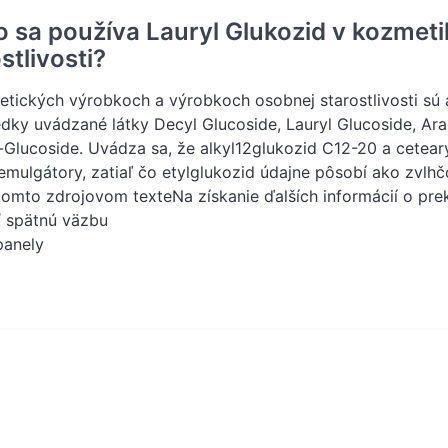
o sa používa Lauryl Glukozid v kozmet
stlivosti?
tických výrobkoch a výrobkoch osobnej starostlivosti sú a
edky uvádzané látky Decyl Glucoside, Lauryl Glucoside, Ara
Glucoside. Uvádza sa, že alkyl12glukozid C12-20 a cetear
 emulgátory, zatiaľ čo etylglukozid údajne pôsobí ako zvlhč
tomto zdrojovom texteNa získanie ďalších informácií o pre
ť spätnú väzbu
panely