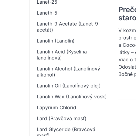
Lanet-25
Preč
Laneth-5
staro
Laneth-9 Acetate (Lanet-9
acetát)
V kozme
prostri
Lanolin (Lanolín)
a Coco-
Lanolin Acid (Kyselina
látky –
lanolínová)
Viac o 
Odosla
Lanolin Alcohol (Lanolínový
Bočné 
alkohol)
Lanolin Oil (Lanolínový olej)
Lanolin Wax (Lanolínový vosk)
Lapyrium Chlorid
Lard (Bravčová masť)
Lard Glyceride (Bravčová
masť)