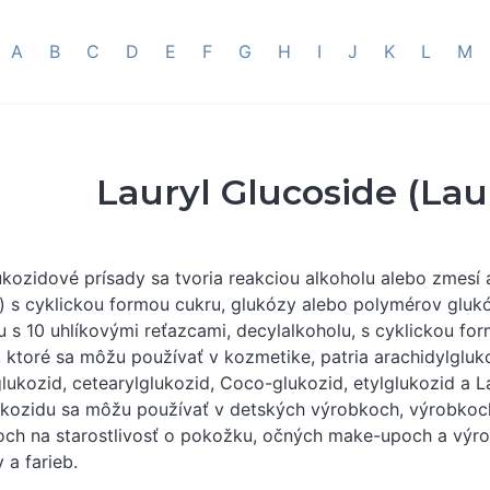
A
B
C
D
E
F
G
H
I
J
K
L
M
Lauryl Glucoside (Lau
ukozidové prísady sa tvoria reakciou alkoholu alebo zmesí a
) s cyklickou formou cukru, glukózy alebo polymérov glukó
u s 10 uhlíkovými reťazcami, decylalkoholu, s cyklickou fo
, ktoré sa môžu používať v kozmetike, patria arachidylgluko
lukozid, cetearylglukozid, Coco-glukozid, etylglukozid a L
ukozidu sa môžu používať v detských výrobkoch, výrobkoch 
ch na starostlivosť o pokožku, očných make-upoch a výrobk
 a farieb.