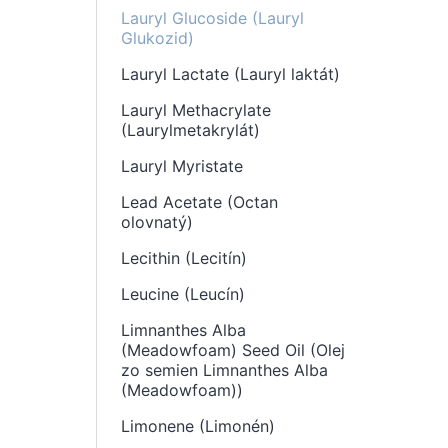
Lauryl Glucoside (Lauryl
Glukozid)
Lauryl Lactate (Lauryl laktát)
Lauryl Methacrylate
(Laurylmetakrylát)
Lauryl Myristate
Lead Acetate (Octan
olovnatý)
Lecithin (Lecitín)
Leucine (Leucín)
Limnanthes Alba
(Meadowfoam) Seed Oil (Olej
zo semien Limnanthes Alba
(Meadowfoam))
Limonene (Limonén)