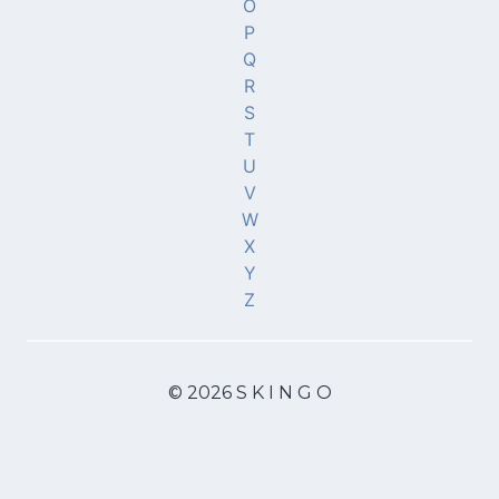
O
P
Q
R
S
T
U
V
W
X
Y
Z
© 2026 S K I N G O