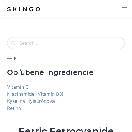
S K I N G O
F
Obľúbené ingrediencie
Vitamín C
Niacinamide (Vitamín B3)
Kyselina Hylaurónová
Retinol
Ferric Ferrocyanide