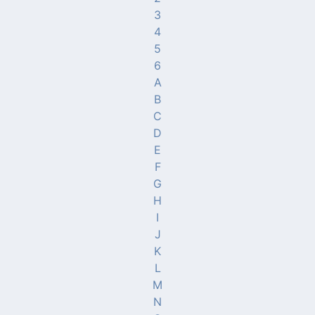
3
4
5
6
A
B
C
D
E
F
G
H
I
J
K
L
M
N