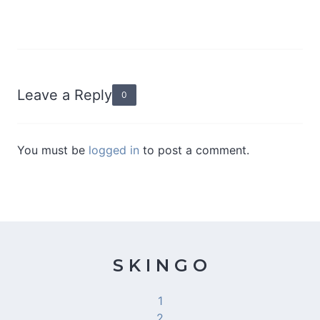
Leave a Reply
0
You must be
logged in
to post a comment.
S K I N G O
1
2