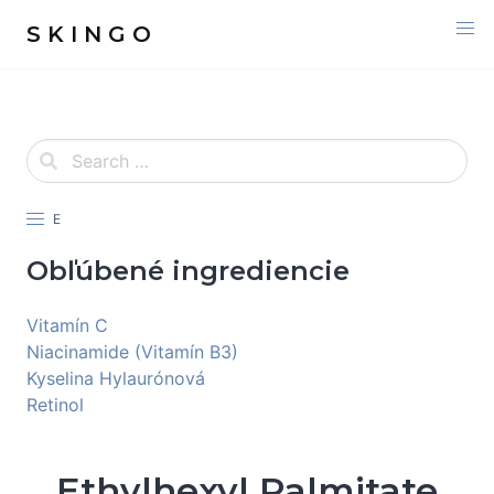
S K I N G O
E
Obľúbené ingrediencie
Vitamín C
Niacinamide (Vitamín B3)
Kyselina Hylaurónová
Retinol
Ethylhexyl Palmitate