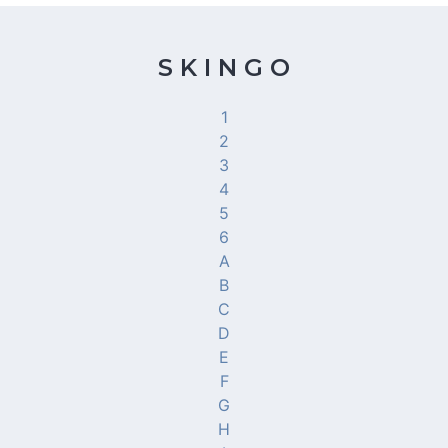
S K I N G O
1
2
3
4
5
6
A
B
C
D
E
F
G
H