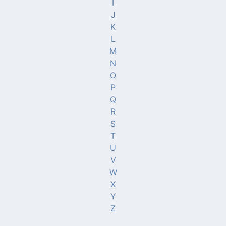
I
J
K
L
M
N
O
P
Q
R
S
T
U
V
W
X
Y
Z