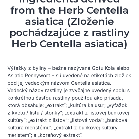
from the Herb Centella
asiatica (Zloženie
pochádzajúce z rastliny
Herb Centella asiatica)
Výťažky z byliny – bežne nazývané Gotu Kola alebo
Asiatic Pennywort – sú uvedené na etiketách zložiek
pod jej vedeckým názvom Centella asiatica.
Vedecký názov rastliny je zvyčajne uvedený spolu s
konkrétnou časťou rastliny použitou ako prísada,
ktorá obsahuje: „extrakt“; „kultúra kalusu“; „výťažok
z kvetu / listu / stonky“; „extrakt z listovej bunkovej
kultúry“; „extrakt z listov“; „listová voda“; „bunková
kultúra meristému“; „extrakt z bunkovej kultúry
meristem“; a „koreňový extrakt“.