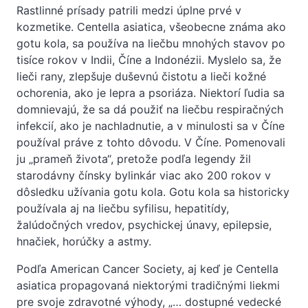
Rastlinné prísady patrili medzi úplne prvé v
kozmetike. Centella asiatica, všeobecne známa ako
gotu kola, sa používa na liečbu mnohých stavov po
tisíce rokov v Indii, Číne a Indonézii. Myslelo sa, že
lieči rany, zlepšuje duševnú čistotu a lieči kožné
ochorenia, ako je lepra a psoriáza. Niektorí ľudia sa
domnievajú, že sa dá použiť na liečbu respiračných
infekcií, ako je nachladnutie, a v minulosti sa v Číne
používal práve z tohto dôvodu. V Číne. Pomenovali
ju „prameň života“, pretože podľa legendy žil
starodávny čínsky bylinkár viac ako 200 rokov v
dôsledku užívania gotu kola. Gotu kola sa historicky
používala aj na liečbu syfilisu, hepatitídy,
žalúdočných vredov, psychickej únavy, epilepsie,
hnačiek, horúčky a astmy.
Podľa American Cancer Society, aj keď je Centella
asiatica propagovaná niektorými tradičnými liekmi
pre svoje zdravotné výhody, „… dostupné vedecké