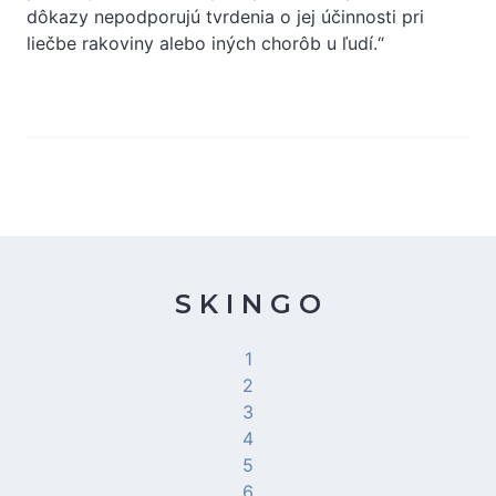
dôkazy nepodporujú tvrdenia o jej účinnosti pri
liečbe rakoviny alebo iných chorôb u ľudí.“
S K I N G O
1
2
3
4
5
6