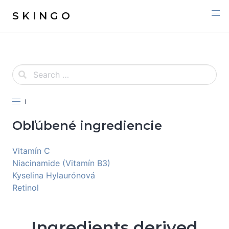
S K I N G O
I
Obľúbené ingrediencie
Vitamín C
Niacinamide (Vitamín B3)
Kyselina Hylaurónová
Retinol
Ingredients derived