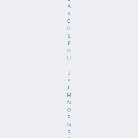
A
B
C
D
E
F
G
H
I
J
K
L
M
N
O
P
Q
R