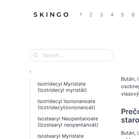
S K I N G O
1
2
3
4
5
6
I
Bután, 
Isotridecyl Myristate
osobnej
(Izotridecyl myristát)
vlasový
Isotridecyl Isononanoate
(Izotridecylizononanoát)
Preč
staro
Isostearyl Neopentanoate
(Izostearyl neopentanoát)
Bután, 
Isostearyl Myristate