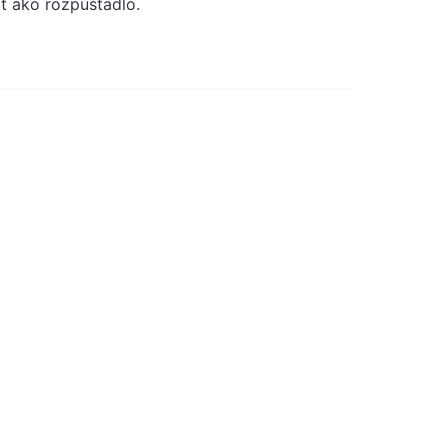
ť ako rozpúšťadlo.