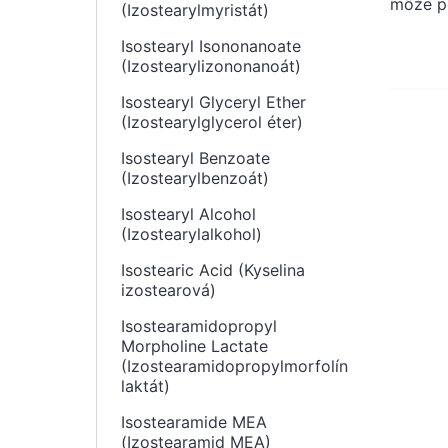
môže po
(Izostearylmyristát)
Isostearyl Isononanoate
(Izostearylizononanoát)
Isostearyl Glyceryl Ether
(Izostearylglycerol éter)
Isostearyl Benzoate
(Izostearylbenzoát)
Isostearyl Alcohol
(Izostearylalkohol)
Isostearic Acid (Kyselina
izostearová)
Isostearamidopropyl
Morpholine Lactate
(Izostearamidopropylmorfolín
laktát)
Isostearamide MEA
(Izostearamid MEA)