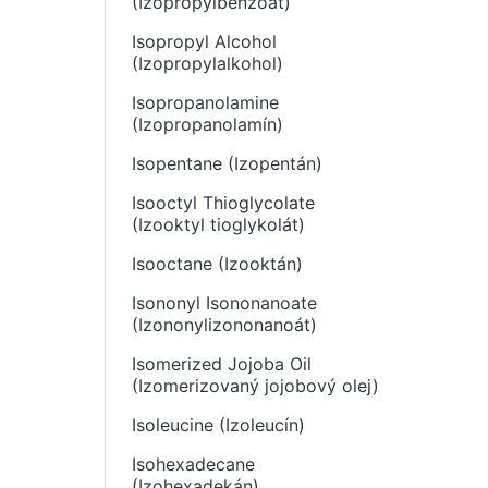
(Izopropylbenzoát)
Isopropyl Alcohol
(Izopropylalkohol)
Isopropanolamine
(Izopropanolamín)
Isopentane (Izopentán)
Isooctyl Thioglycolate
(Izooktyl tioglykolát)
Isooctane (Izooktán)
Isononyl Isononanoate
(Izononylizononanoát)
Isomerized Jojoba Oil
(Izomerizovaný jojobový olej)
Isoleucine (Izoleucín)
Isohexadecane
(Izohexadekán)