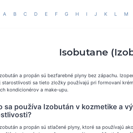
A
B
C
D
E
F
G
H
I
J
K
L
M
Isobutane (Izo
izobután a propán sú bezfarebné plyny bez zápachu. Izope
 starostlivosti sa tieto zložky používajú pri formovaní krém
ch kondicionérov a make-upu.
o sa používa Izobután v kozmetike a v
stlivosti?
izobután a propán sú stlačené plyny, ktoré sa používajú ak