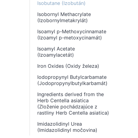
Isobutane (Izobután)
Isobornyl Methacrylate
(Izobornylmetakrylát)
Isoamyl p-Methoxycinnamate
(Izoamyl p-metoxycinamát)
Isoamyl Acetate
(Izoamylacetát)
Iron Oxides (Oxidy železa)
Iodopropynyl Butylcarbamate
(Jodopropynylbutylkarbamát)
Ingredients derived from the
Herb Centella asiatica
(Zloženie pochádzajúce z
rastliny Herb Centella asiatica)
Imidazolidinyl Urea
(Imidazolidinyl močovina)