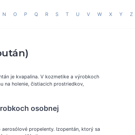
N
O
P
Q
R
S
T
U
V
W
X
Y
Z
bután)
ntán je kvapalina. V kozmetike a výrobkoch
u na holenie, čistiacich prostriedkov,
ýrobkoch osobnej
o aerosólové propelenty. Izopentán, ktorý sa