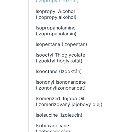
(Izopropylbenzoát)
Isopropyl Alcohol
(Izopropylalkohol)
Isopropanolamine
(Izopropanolamín)
Isopentane (Izopentán)
Isooctyl Thioglycolate
(Izooktyl tioglykolát)
Isooctane (Izooktán)
Isononyl Isononanoate
(Izononylizononanoát)
Isomerized Jojoba Oil
(Izomerizovaný jojobový olej)
Isoleucine (Izoleucín)
Isohexadecane
(Izohexadekán)