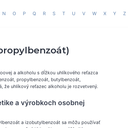
N
O
P
Q
R
S
T
U
V
W
X
Y
Z
opropylbenzoát)
oovej a alkoholu s dĺžkou uhlíkového reťazca
benzoát, propylbenzoát, butylbenzoát,
, že uhlíkový reťazec alkoholu je rozvetvený.
tike a výrobkoch osobnej
ylbenzoát a izobutylbenzoát sa môžu používať