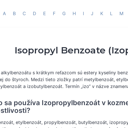
A
B
C
D
E
F
G
H
I
J
K
L
M
Isopropyl Benzoate (Iz
 alkylbenzoátu s krátkym reťazcom sú estery kyseliny benz
ej do štyroch. Medzi tieto zložky patrí metylbenzoát, etyl
ylbenzoát a izobutylbenzoát. Termín „izo“ v názve znamená
o sa používa Izopropylbenzoát v kozme
stlivosti?
nzoát, etylbenzoát, propylbenzoát, butylbenzoát, izoprop