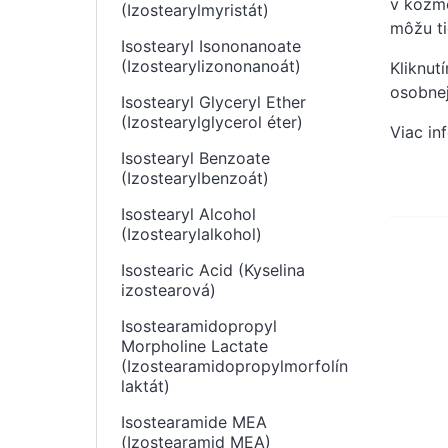
v kozme
(Izostearylmyristát)
môžu ti
Isostearyl Isononanoate
(Izostearylizononanoát)
Kliknut
osobnej
Isostearyl Glyceryl Ether
(Izostearylglycerol éter)
Viac in
Isostearyl Benzoate
(Izostearylbenzoát)
Isostearyl Alcohol
(Izostearylalkohol)
Isostearic Acid (Kyselina
izostearová)
Isostearamidopropyl
Morpholine Lactate
(Izostearamidopropylmorfolín
laktát)
Isostearamide MEA
(Izostearamid MEA)