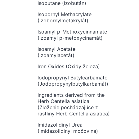
Isobutane (Izobután)
Isobornyl Methacrylate
(Izobornylmetakrylát)
Isoamyl p-Methoxycinnamate
(Izoamyl p-metoxycinamát)
Isoamyl Acetate
(Izoamylacetát)
Iron Oxides (Oxidy železa)
Iodopropynyl Butylcarbamate
(Jodopropynylbutylkarbamát)
Ingredients derived from the
Herb Centella asiatica
(Zloženie pochádzajúce z
rastliny Herb Centella asiatica)
Imidazolidinyl Urea
(Imidazolidinyl močovina)