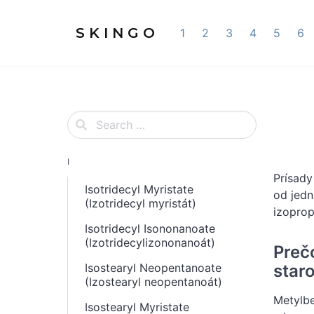
S K I N G O
1
2
3
4
5
6
I
Prísady
Isotridecyl Myristate
od jedn
(Izotridecyl myristát)
izoprop
Isotridecyl Isononanoate
(Izotridecylizononanoát)
Preč
staro
Isostearyl Neopentanoate
(Izostearyl neopentanoát)
Metylbe
Isostearyl Myristate