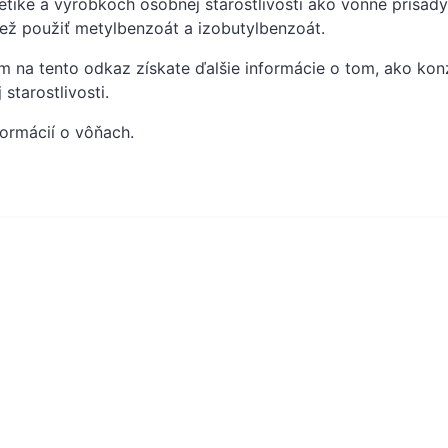
tike a výrobkoch osobnej starostlivosti ako vonné prísady
ež použiť metylbenzoát a izobutylbenzoát.
ím na tento odkaz získate ďalšie informácie o tom, ako ko
 starostlivosti.
formácií o vôňach.