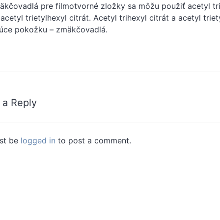
kčovadlá pre filmotvorné zložky sa môžu použiť acetyl trietyl
 acetyl trietylhexyl citrát. Acetyl trihexyl citrát a acetyl tri
júce pokožku – zmäkčovadlá.
 a Reply
st be
logged in
to post a comment.