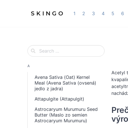
S K I N G O
1
2
3
4
5
6
A
Acetyl t
Avena Sativa (Oat) Kernel
kvapali
Meal (Avena Sativa (ovsená)
acetylt
jedlo z jadra)
nachád
Attapulgite (Attapulgit)
Preč
Astrocaryum Murumuru Seed
Butter (Maslo zo semien
výro
Astrocaryum Murumuru)