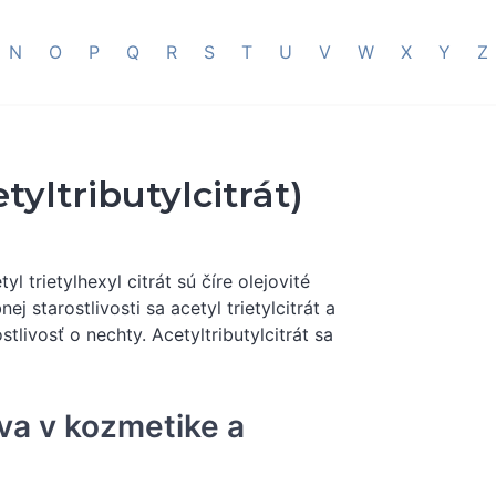
N
O
P
Q
R
S
T
U
V
W
X
Y
Z
tyltributylcitrát)
etyl trietylhexyl citrát sú číre olejovité
starostlivosti sa acetyl trietylcitrát a
stlivosť o nechty. Acetyltributylcitrát sa
íva v kozmetike a