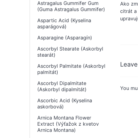
Astragalus Gummifer Gum
Ako zmä
(Guma Astragalus Gummifer)
citrát a
upravu
Aspartic Acid (Kyselina
asparágová)
Asparagine (Asparagín)
Ascorbyl Stearate (Askorbyl
stearát)
Leave
Ascorbyl Palmitate (Askorbyl
palmitát)
Ascorbyl Dipalmitate
You mu
(Askorbyl dipalmitát)
Ascorbic Acid (Kyselina
askorbová)
Arnica Montana Flower
Extract (Výťažok z kvetov
Arnica Montana)