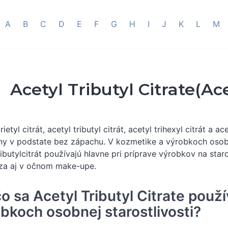
A
B
C
D
E
F
G
H
I
J
K
L
M
Acetyl Tributyl Citrate(Ace
rietyl citrát, acetyl tributyl citrát, acetyl trihexyl citrát a ac
ny v podstate bez zápachu. V kozmetike a výrobkoch osobnej 
ributylcitrát používajú hlavne pri príprave výrobkov na staro
za aj v očnom make-upe.
o sa Acetyl Tributyl Citrate použ
bkoch osobnej starostlivosti?