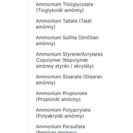
Ammonium Thioglycolate
(Tioglykolát amónny)
Ammonium Tallate (Talát
amónny)
Ammonium Sulfite (Siričitan
amónny)
Ammonium Styrene/Acrylates
Copolymer (Kopolymér
amónny styrén / akryláty)
Ammonium Stearate (Stearan
amónny)
Ammonium Propionate
(Propionát amónny)
Ammonium Polyacrylate
(Polyakrylát amónny)
Ammonium Persulfate
(Persíran amónny)