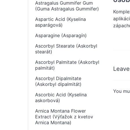
Astragalus Gummifer Gum
(Guma Astragalus Gummifer)
Komplex
aplikác
Aspartic Acid (Kyselina
asparágová)
zápach
Asparagine (Asparagín)
Ascorbyl Stearate (Askorbyl
stearát)
Ascorbyl Palmitate (Askorbyl
palmitát)
Leave
Ascorbyl Dipalmitate
(Askorbyl dipalmitát)
You mu
Ascorbic Acid (Kyselina
askorbová)
Arnica Montana Flower
Extract (Výťažok z kvetov
Arnica Montana)