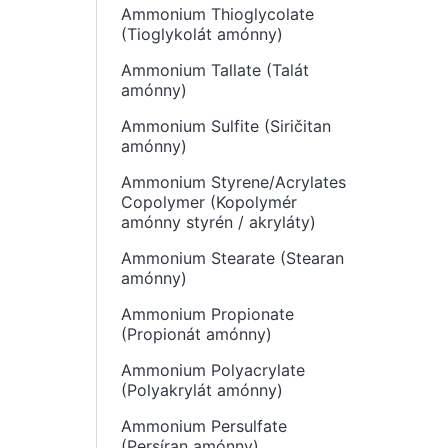
Ammonium Thioglycolate
(Tioglykolát amónny)
Ammonium Tallate (Talát
amónny)
Ammonium Sulfite (Siričitan
amónny)
Ammonium Styrene/Acrylates
Copolymer (Kopolymér
amónny styrén / akryláty)
Ammonium Stearate (Stearan
amónny)
Ammonium Propionate
(Propionát amónny)
Ammonium Polyacrylate
(Polyakrylát amónny)
Ammonium Persulfate
(Persíran amónny)