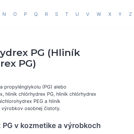
N
O
P
Q
R
S
T
U
V
W
X
Y
Z
drex PG (Hliník
rex PG)
 a propylénglykolu (PG) alebo
x, hliník chlórhydrex PG, hliník chlórhydrex
uichlorohydrex PEG a hliník
i výrobkov osobnej čistoty.
x PG v kozmetike a výrobkoch