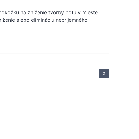
 pokožku na zníženie tvorby potu v mieste
níženie alebo elimináciu nepríjemného
0