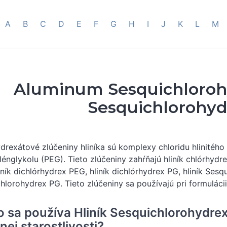
A
B
C
D
E
F
G
H
I
J
K
L
M
Aluminum Sesquichlorohy
Sesquichlorohyd
drexátové zlúčeniny hliníka sú komplexy chloridu hlinitého
lénglykolu (PEG). Tieto zlúčeniny zahŕňajú hliník chlórhydre
iník dichlórhydrex PEG, hliník dichlórhydrex PG, hliník Sesq
hlorohydrex PG. Tieto zlúčeniny sa používajú pri formuláci
o sa používa Hliník Sesquichlorohydre
ej starostlivosti?