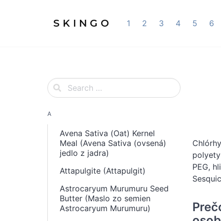
S K I N G O
1
2
3
4
5
6
A
Avena Sativa (Oat) Kernel
Meal (Avena Sativa (ovsená)
Chlórhy
jedlo z jadra)
polyety
PEG, hl
Attapulgite (Attapulgit)
Sesquic
Astrocaryum Murumuru Seed
Butter (Maslo zo semien
Preč
Astrocaryum Murumuru)
osobn