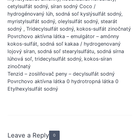
cetylsulfát sodný, síran sodný Coco /
hydrogénovaný lúh, sodná soľ kyslýsulfát sodný,
myristylsulfát sodný, oleylsulfát sodný, stearát
sodný , Tridecylsulfát sodný, kokos-sulfát zinočnatý
Povrchovo aktívna látka – emulgátor – amónny
kokos-sulfát, sodná soľ kakaa / hydrogenovaný
lojový síran, sodná soľ stearylsulfátu, sodná sírna
lúhová soľ, tridecylsulfát sodný, kokos-síran
zinočnatý
Tenzid – zosilňovač peny – decylsulfát sodný
Povrchovo aktívna látka 0 hydrotropná látka 0
Etylhexylsulfát sodný
Leave a Reply
0