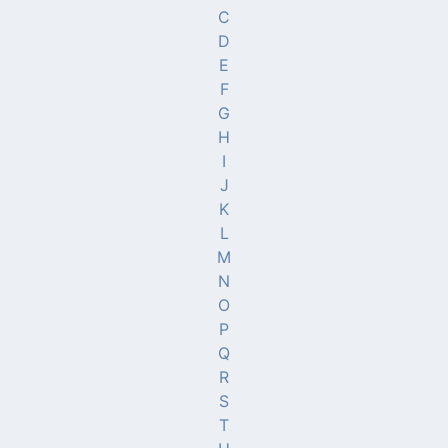
C
D
E
F
G
H
I
J
K
L
M
N
O
P
Q
R
S
T