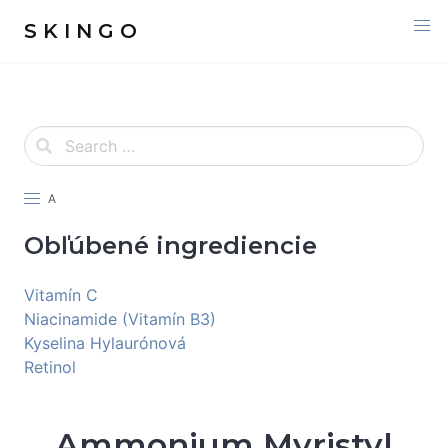
S K I N G O
A
Obľúbené ingrediencie
Vitamín C
Niacinamide (Vitamín B3)
Kyselina Hylaurónová
Retinol
Ammonium Myristyl