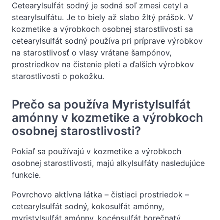
Cetearylsulfát sodný je sodná soľ zmesi cetyl a
stearylsulfátu. Je to biely až slabo žltý prášok. V
kozmetike a výrobkoch osobnej starostlivosti sa
cetearylsulfát sodný používa pri príprave výrobkov
na starostlivosť o vlasy vrátane šampónov,
prostriedkov na čistenie pleti a ďalších výrobkov
starostlivosti o pokožku.
Prečo sa používa Myristylsulfát
amónny v kozmetike a výrobkoch
osobnej starostlivosti?
Pokiaľ sa používajú v kozmetike a výrobkoch
osobnej starostlivosti, majú alkylsulfáty nasledujúce
funkcie.
Povrchovo aktívna látka – čistiaci prostriedok –
cetearylsulfát sodný, kokosulfát amónny,
myristylsulfát amónny, kocénsulfát horečnatý,