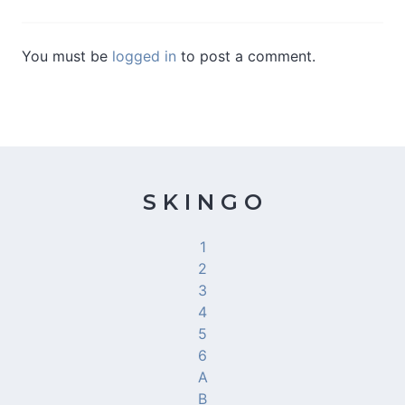
You must be
logged in
to post a comment.
S K I N G O
1
2
3
4
5
6
A
B