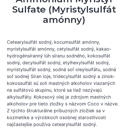
Sulfate (Myristylsulfát
amónny)
Cetearylsulfát sodný, kocumsulfát amónny,
myristylsulfát amónny, cetylsulfát sodný, kakao-
hydrogénsíranný lúh síranu sodného, kokosulfát
sodný, decylsulfát sodný, etylhexylsulfát sodný,
myristylsulfát sodný, sodná soľ oleylsulfátu, sodná
soľ sodnej Síran loje, tridecylsulfát sodný a zinok-
kokossulfát sú soli mastných alkoholov viazaných
na sulfátovú skupinu, ktoré sa tiež nazývajú
alkylsulfáty. Kokosový olej je zdrojom mastných
alkoholov pre tieto zložky s názvom Coco v názve.
Z týchto štrukturálne príbuzných zložiek sa v
kozmetike a výrobkoch osobnej starostlivosti
najčastejšie používa cetearylsulfát sodný.