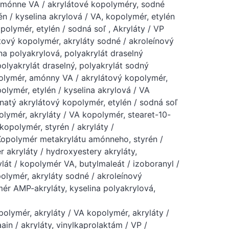
amónne VA / akrylátové kopolyméry, sodné
én / kyselina akrylová / VA, kopolymér, etylén
olymér, etylén / sodná soľ , Akryláty / VP
tový kopolymér, akryláty sodné / akroleínový
a polyakrylová, polyakrylát draselný
polyakrylát draselný, polyakrylát sodný
olymér, amónny VA / akrylátový kopolymér,
olymér, etylén / kyselina akrylová / VA
natý akrylátový kopolymér, etylén / sodná soľ
olymér, akryláty / VA kopolymér, stearet-10-
kopolymér, styrén / akryláty /
Kopolymér metakrylátu amónneho, styrén /
 akryláty / hydroxyestery akryláty,
ylát / kopolymér VA, butylmaleát / izoboranyl /
lymér, akryláty sodné / akroleínový
ér AMP-akryláty, kyselina polyakrylová,
polymér, akryláty / VA kopolymér, akryláty /
n / akryláty, vinylkaprolaktám / VP /