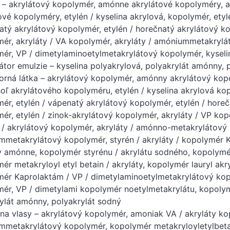
 – akrylátový kopolymér, amónne akrylátové kopolyméry, 
ové kopolyméry, etylén / kyselina akrylová, kopolymér, etyl
atý akrylátový kopolymér, etylén / horečnatý akrylátový kop
ér, akryláty / VA kopolymér, akryláty / amóniummetakrylá
ér, VP / dimetylaminoetylmetakrylátový kopolymér, kyselin
zátor emulzie – kyselina polyakrylová, polyakrylát amónny, 
orná látka – akrylátový kopolymér, amónny akrylátový kop
oľ akrylátového kopolyméru, etylén / kyselina akrylová kop
ér, etylén / vápenatý akrylátový kopolymér, etylén / horeč
ér, etylén / zinok-akrylátový kopolymér, akryláty / VP kop
r / akrylátový kopolymér, akryláty / amónno-metakrylátový 
metakrylátový kopolymér, styrén / akryláty / kopolymér 
y amónne, kopolymér styrénu / akrylátu sodného, ​​kopolymér
ér metakryloyl etyl betain / akryláty, kopolymér lauryl akr
ér Kaprolaktám / VP / dimetylaminoetylmetakrylátový kopo
ér, VP / dimetylami kopolymér noetylmetakrylátu, kopolym
ylát amónny, polyakrylát sodný
 na vlasy – akrylátový kopolymér, amoniak VA / akryláty ko
metakrylátový kopolymér, kopolymér metakryloyletylbetaai