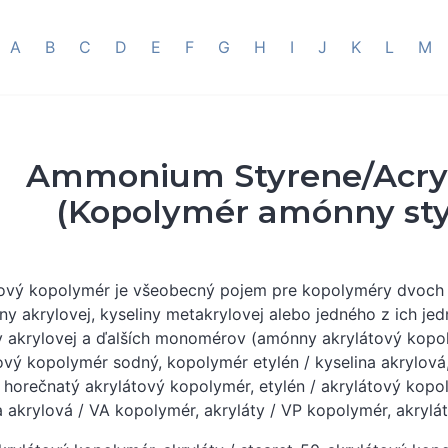
A
B
C
D
E
F
G
H
I
J
K
L
M
Ammonium Styrene/Acryl
(Kopolymér amónny styr
tový kopolymér je všeobecný pojem pre kopolyméry dvoch
iny akrylovej, kyseliny metakrylovej alebo jedného z ich 
y akrylovej a ďalších monomérov (amónny akrylátový kopo
ový kopolymér sodný, kopolymér etylén / kyselina akrylová
/ horečnatý akrylátový kopolymér, etylén / akrylátový kopo
a akrylová / VA kopolymér, akryláty / VP kopolymér, akrylát