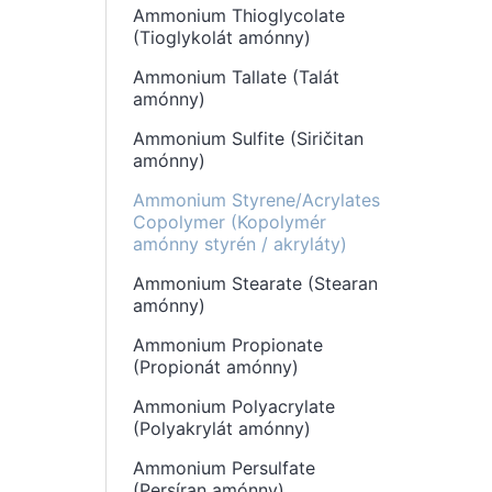
Ammonium Thioglycolate
(Tioglykolát amónny)
Ammonium Tallate (Talát
amónny)
Ammonium Sulfite (Siričitan
amónny)
Ammonium Styrene/Acrylates
Copolymer (Kopolymér
amónny styrén / akryláty)
Ammonium Stearate (Stearan
amónny)
Ammonium Propionate
(Propionát amónny)
Ammonium Polyacrylate
(Polyakrylát amónny)
Ammonium Persulfate
(Persíran amónny)