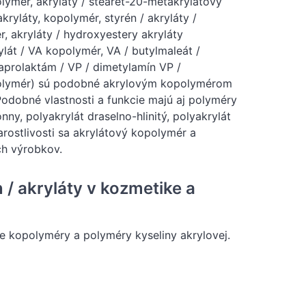
olymér, akryláty / stearet-20-metakrylátový
ryláty, kopolymér, styrén / akryláty /
 akryláty / hydroxyestery akryláty
ylát / VA kopolymér, VA / butylmaleát /
kaprolaktám / VP / dimetylamín VP /
polymér) sú podobné akrylovým kopolymérom
 Podobné vlastnosti a funkcie majú aj polyméry
ónny, polyakrylát draselno-hlinitý, polyakrylát
rostlivosti sa akrylátový kopolymér a
ch výrobkov.
/ akryláty v kozmetike a
ie kopolyméry a polyméry kyseliny akrylovej.