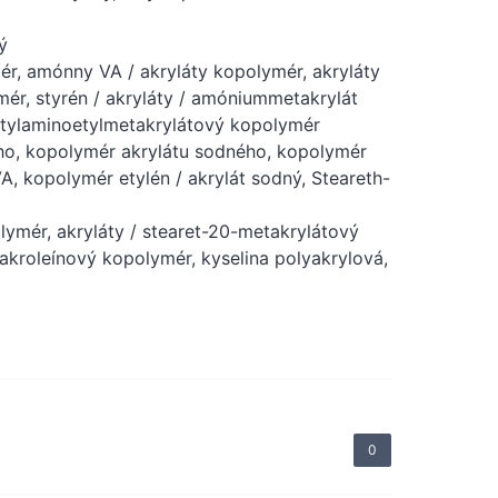
ý
ér, amónny VA / akryláty kopolymér, akryláty
ér, styrén / akryláty / amóniummetakrylát
etylaminoetylmetakrylátový kopolymér
o, kopolymér akrylátu sodného, ​​kopolymér
VA, kopolymér etylén / akrylát sodný, Steareth-
olymér, akryláty / stearet-20-metakrylátový
akroleínový kopolymér, kyselina polyakrylová,
0