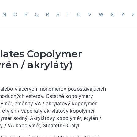
N
O
P
Q
R
S
T
U
V
W
X
Y
Z
ates Copolymer
én / akryláty)
 alebo viacerých monomérov pozostávajúcich
jednoduchých esterov. Ostatné kopolyméry
lymér, amónny VA / akrylátový kopolymér,
, etylén / vápenatý akrylátový kopolymér,
lymér sodný, Akrylátový kopolymér, etylén /
y / VA kopolymér, Steareth-10 alyl