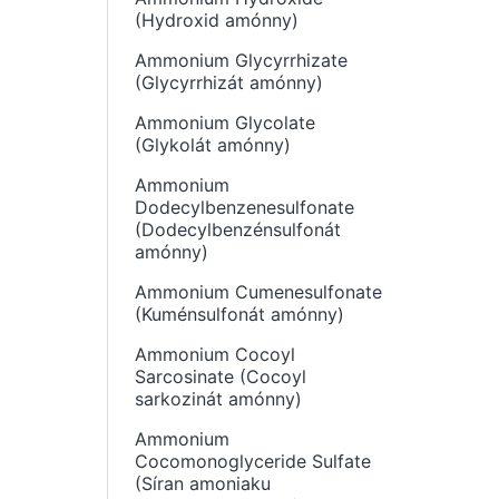
(Hydroxid amónny)
Ammonium Glycyrrhizate
(Glycyrrhizát amónny)
Ammonium Glycolate
(Glykolát amónny)
Ammonium
Dodecylbenzenesulfonate
(Dodecylbenzénsulfonát
amónny)
Ammonium Cumenesulfonate
(Kuménsulfonát amónny)
Ammonium Cocoyl
Sarcosinate (Cocoyl
sarkozinát amónny)
Ammonium
Cocomonoglyceride Sulfate
(Síran amoniaku