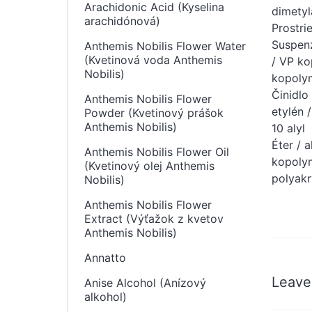
Arachidonic Acid (Kyselina
dimetyl
arachidónová)
Prostri
Suspenz
Anthemis Nobilis Flower Water
(Kvetinová voda Anthemis
/ VP ko
Nobilis)
kopolym
Činidlo
Anthemis Nobilis Flower
etylén 
Powder (Kvetinový prášok
Anthemis Nobilis)
10 alyl
Éter / 
Anthemis Nobilis Flower Oil
kopolym
(Kvetinový olej Anthemis
polyakr
Nobilis)
Anthemis Nobilis Flower
Extract (Výťažok z kvetov
Anthemis Nobilis)
Annatto
Leave
Anise Alcohol (Anízový
alkohol)