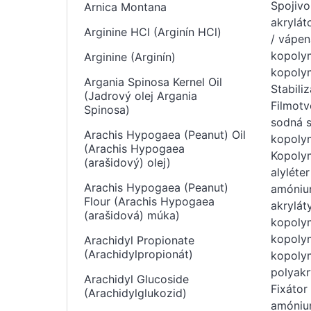
Spojivo
Arnica Montana
akrylát
Arginine HCl (Arginín HCl)
/ vápen
kopolym
Arginine (Arginín)
kopolym
Argania Spinosa Kernel Oil
Stabili
(Jadrový olej Argania
Filmotv
Spinosa)
sodná s
Arachis Hypogaea (Peanut) Oil
kopolym
(Arachis Hypogaea
Kopolym
(arašidový) olej)
alyléte
Arachis Hypogaea (Peanut)
amónium
Flour (Arachis Hypogaea
akrylát
(arašidová) múka)
kopolym
kopolym
Arachidyl Propionate
(Arachidylpropionát)
kopolym
polyakr
Arachidyl Glucoside
Fixátor
(Arachidylglukozid)
amónium