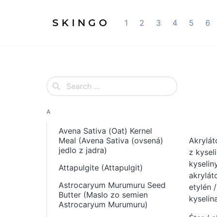
S K I N G O
1
2
3
4
5
6
A
Avena Sativa (Oat) Kernel
Meal (Avena Sativa (ovsená)
Akrylá
jedlo z jadra)
z kysel
kyselin
Attapulgite (Attapulgit)
akrylát
Astrocaryum Murumuru Seed
etylén 
Butter (Maslo zo semien
kyselin
Astrocaryum Murumuru)