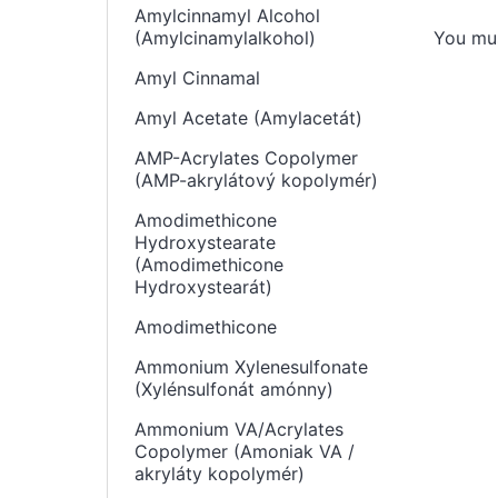
Amylcinnamyl Alcohol
You mu
(Amylcinamylalkohol)
Amyl Cinnamal
Amyl Acetate (Amylacetát)
AMP-Acrylates Copolymer
(AMP-akrylátový kopolymér)
Amodimethicone
Hydroxystearate
(Amodimethicone
Hydroxystearát)
Amodimethicone
Ammonium Xylenesulfonate
(Xylénsulfonát amónny)
Ammonium VA/Acrylates
Copolymer (Amoniak VA /
akryláty kopolymér)