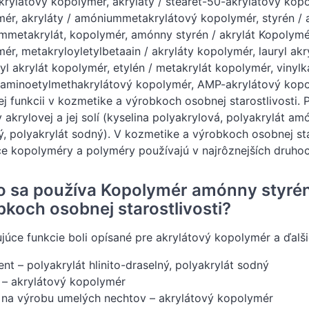
akrylátový kopolymér, akryláty / stearet-50-akrylátový kop
ér, akryláty / amóniummetakrylátový kopolymér, styrén / ak
metakrylát, kopolymér, amónny styrén / akrylát Kopolymér,
ér, metakryloyletylbetaain / akryláty kopolymér, lauryl akr
yl akrylát kopolymér, etylén / metakrylát kopolymér, vinyl
laminoetylmethakrylátový kopolymér, AMP-akrylátový ko
ej funkcii v kozmetike a výrobkoch osobnej starostlivosti.
y akrylovej a jej solí (kyselina polyakrylová, polyakrylát am
ý, polyakrylát sodný). V kozmetike a výrobkoch osobnej sta
ce kopolyméry a polyméry používajú v najrôznejších druho
o sa používa Kopolymér amónny styrén 
bkoch osobnej starostlivosti?
júce funkcie boli opísané pre akrylátový kopolymér a ďalš
nt – polyakrylát hlinito-draselný, polyakrylát sodný
 – akrylátový kopolymér
 na výrobu umelých nechtov – akrylátový kopolymér