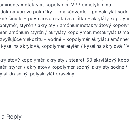
aminoetylmetakrylát kopolymér, VP / dimetylamino
edok na úpravu pokožky – zmäkčovadlo – polyakrylát sodn
né činidlo – povrchovo neaktívna látka – akryláty kopolym
polymér, styrén / akryláty / amóniummetakrylátový kopolym
ér, amónium styrén / akryláty kopolymér, metakrylát Dim
 zvyšujúce viskozitu – vodné – kopolymér akrylátu amónneh
/ kyselina akrylová, kopolymér etylén / kyselina akrylová / 
akrylátový kopolymér, akryláty / stearet-50 akrylátový kop
ér, styren / akrylátový kopolymér sodný, akryláty sodné / 
ylát draselný, polyakrylát draselný
 a Reply