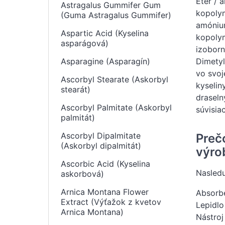
Éter / 
Astragalus Gummifer Gum
kopolym
(Guma Astragalus Gummifer)
amónium
Aspartic Acid (Kyselina
kopolym
asparágová)
izoborn
Asparagine (Asparagín)
Dimety
vo svoj
Ascorbyl Stearate (Askorbyl
kyselin
stearát)
draseln
Ascorbyl Palmitate (Askorbyl
súvisia
palmitát)
Ascorbyl Dipalmitate
Preč
(Askorbyl dipalmitát)
výro
Ascorbic Acid (Kyselina
Nasledu
askorbová)
Arnica Montana Flower
Absorbe
Extract (Výťažok z kvetov
Lepidlo
Arnica Montana)
Nástroj