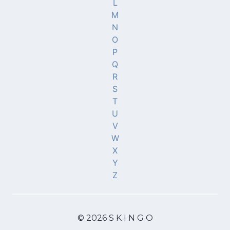
L
M
N
O
P
Q
R
S
T
U
V
W
X
Y
Z
© 2026 S K I N G O