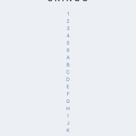
1
2
3
4
5
6
A
B
C
D
E
F
G
H
I
J
K