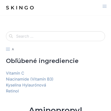
S K I N G O
A
Obľúbené ingrediencie
Vitamín C
Niacinamide (Vitamín B3)
Kyselina Hylaurónová
Retinol
Aminopropyl