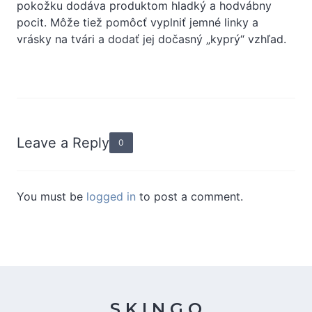
pokožku dodáva produktom hladký a hodvábny
pocit. Môže tiež pomôcť vyplniť jemné linky a
vrásky na tvári a dodať jej dočasný „kyprý“ vzhľad.
Leave a Reply
0
You must be
logged in
to post a comment.
S K I N G O