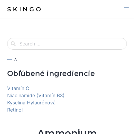
S K I N G O
A
Obľúbené ingrediencie
Vitamín C
Niacinamide (Vitamín B3)
Kyselina Hylaurónová
Retinol
Ammonium