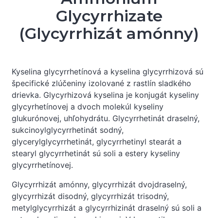
Glycyrrhizate
(Glycyrrhizát amónny)
Kyselina glycyrrhetínová a kyselina glycyrrhizová sú
špecifické zlúčeniny izolované z rastlín sladkého
drievka. Glycyrhizová kyselina je konjugát kyseliny
glycyrhetínovej a dvoch molekúl kyseliny
glukurónovej, uhľohydrátu. Glycyrrhetinát draselný,
sukcinoylglycyrrhetinát sodný,
glycerylglycyrrhetinát, glycyrrhetinyl stearát a
stearyl glycyrrhetinát sú soli a estery kyseliny
glycyrrhetínovej.
Glycyrrhizát amónny, glycyrrhizát dvojdraselný,
glycyrrhizát disodný, glycyrrhizát trisodný,
metylglycyrrhizát a glycyrrhizinát draselný sú soli a