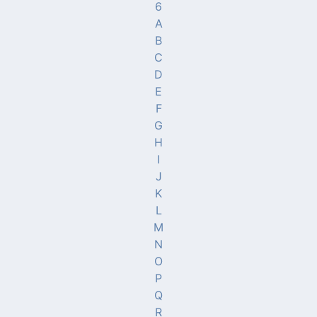
6
A
B
C
D
E
F
G
H
I
J
K
L
M
N
O
P
Q
R