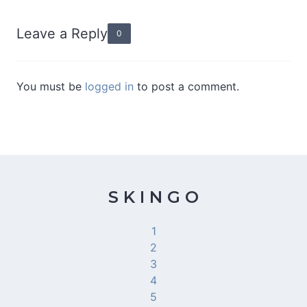
Leave a Reply
0
You must be
logged in
to post a comment.
S K I N G O
1
2
3
4
5