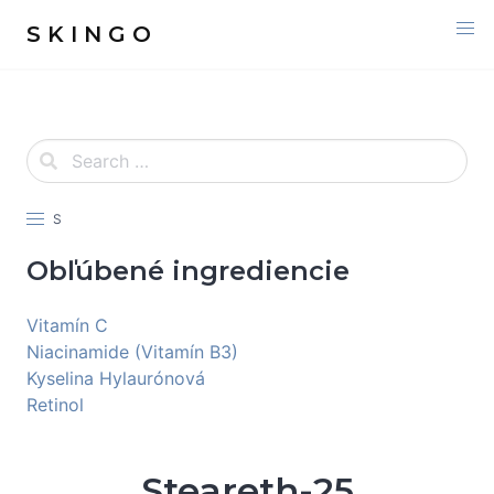
S K I N G O
S
Obľúbené ingrediencie
Vitamín C
Niacinamide (Vitamín B3)
Kyselina Hylaurónová
Retinol
Steareth-25