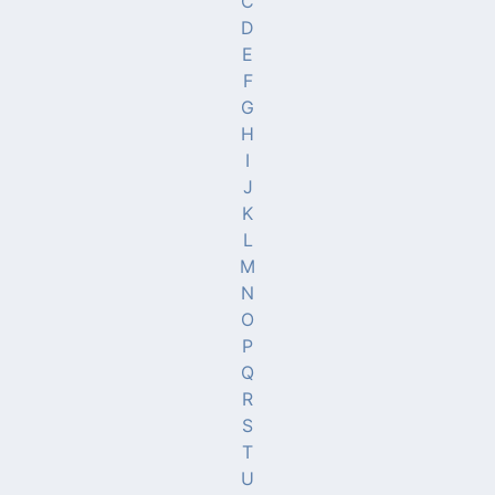
C
D
E
F
G
H
I
J
K
L
M
N
O
P
Q
R
S
T
U