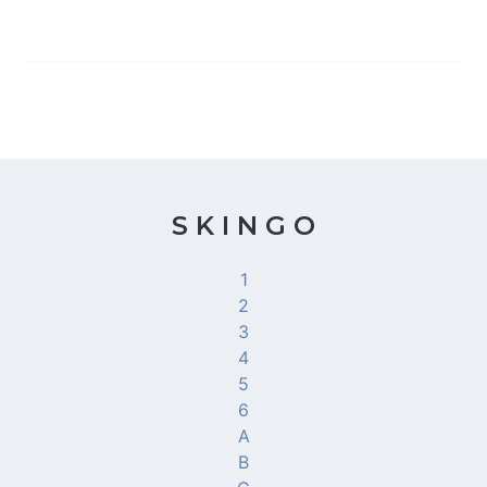
S K I N G O
1
2
3
4
5
6
A
B