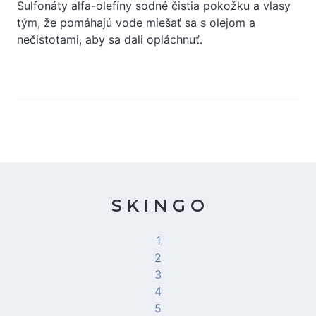
Sulfonáty alfa-olefíny sodné čistia pokožku a vlasy
tým, že pomáhajú vode miešať sa s olejom a
nečistotami, aby sa dali opláchnuť.
S K I N G O
1
2
3
4
5