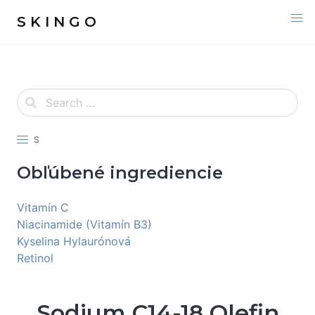
S K I N G O
S
Obľúbené ingrediencie
Vitamín C
Niacinamide (Vitamín B3)
Kyselina Hylaurónová
Retinol
Sodium C14-18 Olefin