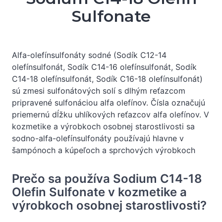
Sulfonate
Alfa-olefínsulfonáty sodné (Sodík C12-14
olefínsulfonát, Sodík C14-16 olefínsulfonát, Sodík
C14-18 olefínsulfonát, Sodík C16-18 olefínsulfonát)
sú zmesi sulfonátových solí s dlhým reťazcom
pripravené sulfonáciou alfa olefínov. Čísla označujú
priemernú dĺžku uhlíkových reťazcov alfa olefínov. V
kozmetike a výrobkoch osobnej starostlivosti sa
sodno-alfa-olefínsulfonáty používajú hlavne v
šampónoch a kúpeľoch a sprchových výrobkoch
Prečo sa používa Sodium C14-18
Olefin Sulfonate v kozmetike a
výrobkoch osobnej starostlivosti?