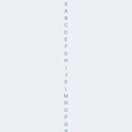
6
A
B
C
D
E
F
G
H
I
J
K
L
M
N
O
P
Q
R