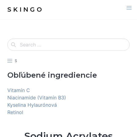
S K I N G O
S
Obľúbené ingrediencie
Vitamín C
Niacinamide (Vitamín B3)
Kyselina Hylaurónová
Retinol
Sodium Acrylates