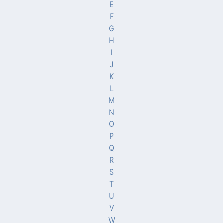
E
F
G
H
I
J
K
L
M
N
O
P
Q
R
S
T
U
V
W