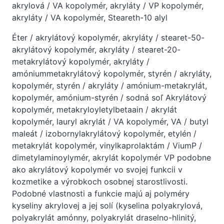
akrylová / VA kopolymér, akryláty / VP kopolymér,
akryláty / VA kopolymér, Steareth-10 alyl
Éter / akrylátový kopolymér, akryláty / stearet-50-
akrylátový kopolymér, akryláty / stearet-20-
metakrylátový kopolymér, akryláty /
amóniummetakrylátový kopolymér, styrén / akryláty,
kopolymér, styrén / akryláty / amónium-metakrylát,
kopolymér, amónium-styrén / sodná soľ Akrylátový
kopolymér, metakryloyletylbetaain / akrylát
kopolymér, lauryl akrylát / VA kopolymér, VA / butyl
maleát / izobornylakrylátový kopolymér, etylén /
metakrylát kopolymér, vinylkaprolaktám / ViumP /
dimetylaminoylymér, akrylát kopolymér VP podobne
ako akrylátový kopolymér vo svojej funkcii v
kozmetike a výrobkoch osobnej starostlivosti.
Podobné vlastnosti a funkcie majú aj polyméry
kyseliny akrylovej a jej solí (kyselina polyakrylová,
polyakrylát amónny, polyakrylát draselno-hlinitý,