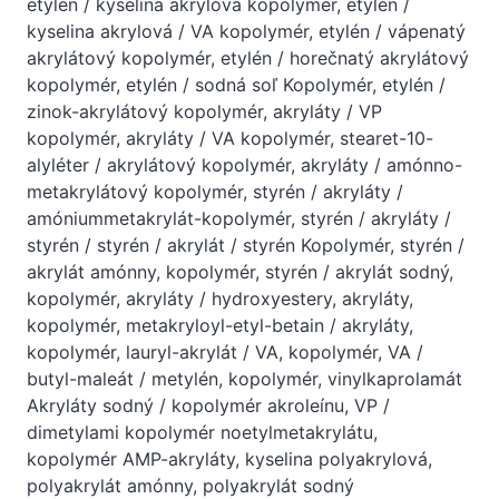
etylén / kyselina akrylová kopolymér, etylén /
kyselina akrylová / VA kopolymér, etylén / vápenatý
akrylátový kopolymér, etylén / horečnatý akrylátový
kopolymér, etylén / sodná soľ Kopolymér, etylén /
zinok-akrylátový kopolymér, akryláty / VP
kopolymér, akryláty / VA kopolymér, stearet-10-
alyléter / akrylátový kopolymér, akryláty / amónno-
metakrylátový kopolymér, styrén / akryláty /
amóniummetakrylát-kopolymér, styrén / akryláty /
styrén / styrén / akrylát / styrén Kopolymér, styrén /
akrylát amónny, kopolymér, styrén / akrylát sodný,
kopolymér, akryláty / hydroxyestery, akryláty,
kopolymér, metakryloyl-etyl-betain / akryláty,
kopolymér, lauryl-akrylát / VA, kopolymér, VA /
butyl-maleát / metylén, kopolymér, vinylkaprolamát
Akryláty sodný / kopolymér akroleínu, VP /
dimetylami kopolymér noetylmetakrylátu,
kopolymér AMP-akryláty, kyselina polyakrylová,
polyakrylát amónny, polyakrylát sodný