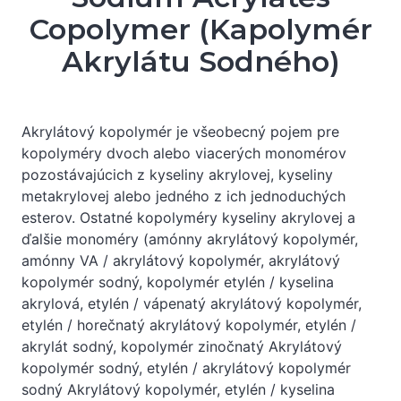
Copolymer (Kapolymér
Akrylátu Sodného)
Akrylátový kopolymér je všeobecný pojem pre
kopolyméry dvoch alebo viacerých monomérov
pozostávajúcich z kyseliny akrylovej, kyseliny
metakrylovej alebo jedného z ich jednoduchých
esterov. Ostatné kopolyméry kyseliny akrylovej a
ďalšie monoméry (amónny akrylátový kopolymér,
amónny VA / akrylátový kopolymér, akrylátový
kopolymér sodný, kopolymér etylén / kyselina
akrylová, etylén / vápenatý akrylátový kopolymér,
etylén / horečnatý akrylátový kopolymér, etylén /
akrylát sodný, kopolymér zinočnatý Akrylátový
kopolymér sodný, etylén / akrylátový kopolymér
sodný Akrylátový kopolymér, etylén / kyselina