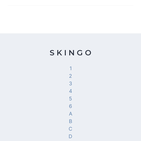
S K I N G O
1
2
3
4
5
6
A
B
C
D