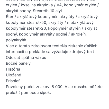
etylén / kyselina akrylová / VA, kopolymér etylén /
akrylát sodný, Steareth-10 alyl
Éter / akrylátový kopolymér, akryláty / akrylátový
kopolymér stearet-50, akryláty / metakrylátový
kopolymér stearet-20, kopolymér styrén / akrylát
sodný, kopolymér akryláty sodné / akroleín,
polyakrylát
Viac o tomto zdrojovom texteNa získanie ďalších
informácií o preklade sa vyžaduje zdrojový text
Odoslať spätnú väzbu
Bočné panely
História
Uložené
Prispieť
Povolený počet znakov: 5 000. Viac obsahu môžete
preložiť pomocou šípok.