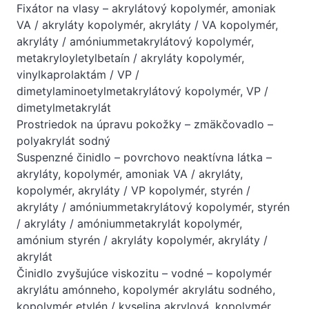
Fixátor na vlasy – akrylátový kopolymér, amoniak
VA / akryláty kopolymér, akryláty / VA kopolymér,
akryláty / amóniummetakrylátový kopolymér,
metakryloyletylbetaín / akryláty kopolymér,
vinylkaprolaktám / VP /
dimetylaminoetylmetakrylátový kopolymér, VP /
dimetylmetakrylát
Prostriedok na úpravu pokožky – zmäkčovadlo –
polyakrylát sodný
Suspenzné činidlo – povrchovo neaktívna látka –
akryláty, kopolymér, amoniak VA / akryláty,
kopolymér, akryláty / VP kopolymér, styrén /
akryláty / amóniummetakrylátový kopolymér, styrén
/ akryláty / amóniummetakrylát kopolymér,
amónium styrén / akryláty kopolymér, akryláty /
akrylát
Činidlo zvyšujúce viskozitu – vodné – kopolymér
akrylátu amónneho, kopolymér akrylátu sodného, ​​
kopolymér etylén / kyselina akrylová, kopolymér