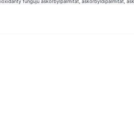
ioxidanty fungujú askorbylpalmitát, askorbyldipalmitát, ask