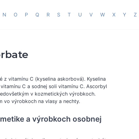
N
O
P
Q
R
S
T
U
V
W
X
Y
Z
rbate
é z vitamínu C (kyselina askorbová). Kyselina
vitamínu C a sodnej soli vitamínu C. Ascorbyl
 predovšetkým v kozmetických výrobkoch.
m vo výrobkoch na vlasy a nechty.
zmetike a výrobkoch osobnej