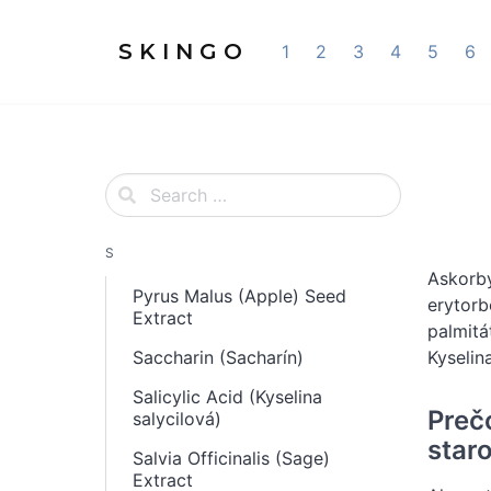
S K I N G O
1
2
3
4
5
6
S
Askorby
Pyrus Malus (Apple) Seed
erytorb
Extract
palmitá
Saccharin (Sacharín)
Kyselin
Salicylic Acid (Kyselina
Preč
salycilová)
staro
Salvia Officinalis (Sage)
Extract