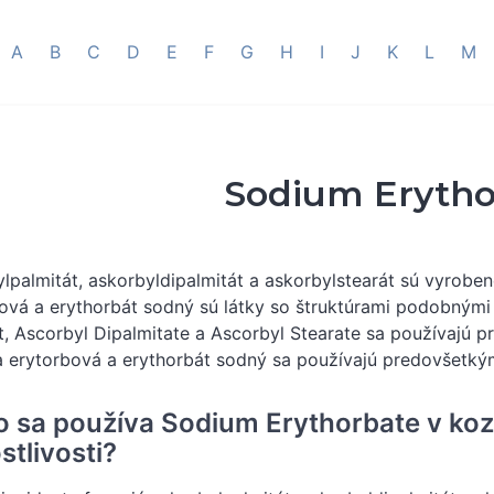
A
B
C
D
E
F
G
H
I
J
K
L
M
Sodium Erytho
lpalmitát, askorbyldipalmitát a askorbylstearát sú vyroben
ová a erythorbát sodný sú látky so štruktúrami podobnými 
t, Ascorbyl Dipalmitate a Ascorbyl Stearate sa používajú
a erytorbová a erythorbát sodný sa používajú predovšetký
o sa používa Sodium Erythorbate v ko
stlivosti?