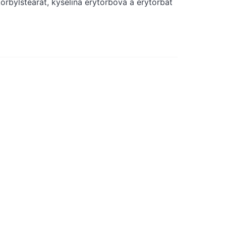
orbylstearát, kyselina erytorbová a erytorbát