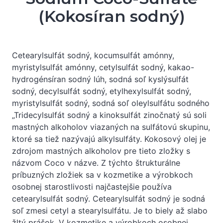
(Kokosíran sodný)
Cetearylsulfát sodný, kocumsulfát amónny,
myristylsulfát amónny, cetylsulfát sodný, kakao-
hydrogénsíran sodný lúh, sodná soľ kyslýsulfát
sodný, decylsulfát sodný, etylhexylsulfát sodný,
myristylsulfát sodný, sodná soľ oleylsulfátu sodného
„Tridecylsulfát sodný a kinoksulfát zinočnatý sú soli
mastných alkoholov viazaných na sulfátovú skupinu,
ktoré sa tiež nazývajú alkylsulfáty. Kokosový olej je
zdrojom mastných alkoholov pre tieto zložky s
názvom Coco v názve. Z týchto štrukturálne
príbuzných zložiek sa v kozmetike a výrobkoch
osobnej starostlivosti najčastejšie používa
cetearylsulfát sodný. Cetearylsulfát sodný je sodná
soľ zmesi cetyl a stearylsulfátu. Je to biely až slabo
žltý prášok. V kozmetike a výrobkoch osobnej