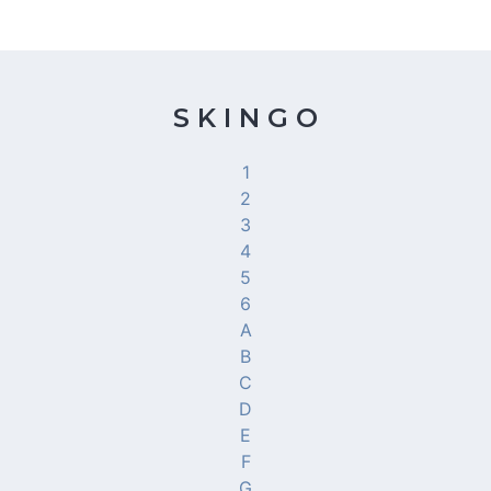
S K I N G O
1
2
3
4
5
6
A
B
C
D
E
F
G