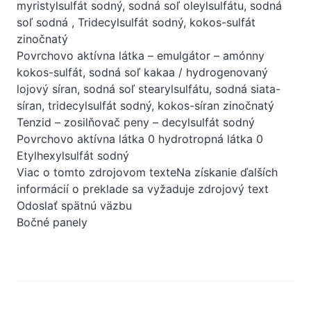
myristylsulfát sodný, sodná soľ oleylsulfátu, sodná
soľ sodná , Tridecylsulfát sodný, kokos-sulfát
zinočnatý
Povrchovo aktívna látka – emulgátor – amónny
kokos-sulfát, sodná soľ kakaa / hydrogenovaný
lojový síran, sodná soľ stearylsulfátu, sodná siata-
síran, tridecylsulfát sodný, kokos-síran zinočnatý
Tenzid – zosilňovač peny – decylsulfát sodný
Povrchovo aktívna látka 0 hydrotropná látka 0
Etylhexylsulfát sodný
Viac o tomto zdrojovom texteNa získanie ďalších
informácií o preklade sa vyžaduje zdrojový text
Odoslať spätnú väzbu
Bočné panely