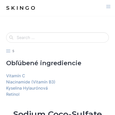
S K I N G O
S
Obľúbené ingrediencie
Vitamín C
Niacinamide (Vitamín B3)
Kyselina Hylaurónová
Retinol
Sodium Coco-Sulfate