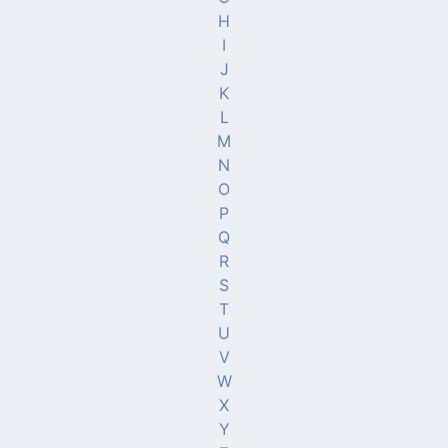
H
I
J
K
L
M
N
O
P
Q
R
S
T
U
V
W
X
Y