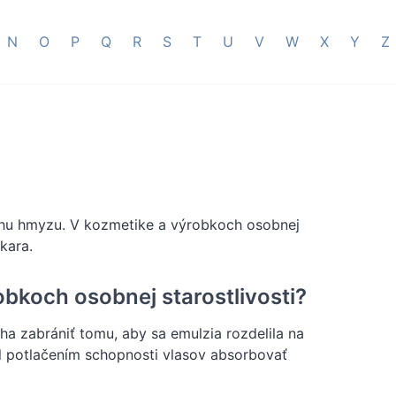
N
O
P
Q
R
S
T
U
V
W
X
Y
Z
ruhu hmyzu. V kozmetike a výrobkoch osobnej
kara.
obkoch osobnej starostlivosti?
ha zabrániť tomu, aby sa emulzia rozdelila na
ýl potlačením schopnosti vlasov absorbovať