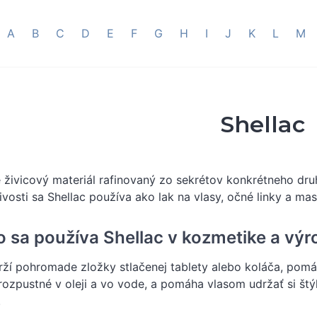
A
B
C
D
E
F
G
H
I
J
K
L
M
Shellac
e živicový materiál rafinovaný zo sekrétov konkrétneho d
livosti sa Shellac používa ako lak na vlasy, očné linky a mas
o sa používa Shellac v kozmetike a výr
rží pohromade zložky stlačenej tablety alebo koláča, pomá
rozpustné v oleji a vo vode, a pomáha vlasom udržať si št
.