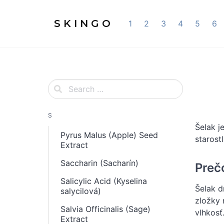
S K I N G O
1
2
3
4
5
6
S
Šelak j
Pyrus Malus (Apple) Seed
starost
Extract
Saccharin (Sacharín)
Preč
Salicylic Acid (Kyselina
Šelak d
salycilová)
zložky 
Salvia Officinalis (Sage)
vlhkosť
Extract