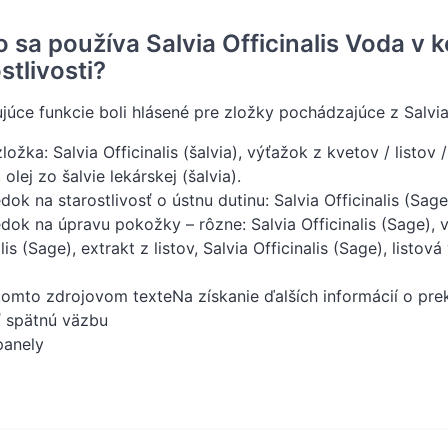
o sa používa Salvia Officinalis Voda v
stlivosti?
júce funkcie boli hlásené pre zložky pochádzajúce z Salvia o
ožka: Salvia Officinalis (šalvia), výťažok z kvetov / listov /
, olej zo šalvie lekárskej (šalvia).
edok na starostlivosť o ústnu dutinu: Salvia Officinalis (Sag
edok na úpravu pokožky – rôzne: Salvia Officinalis (Sage), 
lis (Sage), extrakt z listov, Salvia Officinalis (Sage), listov
tomto zdrojovom texteNa získanie ďalších informácií o pre
ť spätnú väzbu
panely