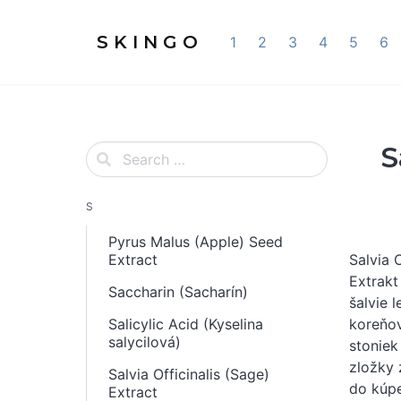
S K I N G O
1
2
3
4
5
6
S
S
Pyrus Malus (Apple) Seed
Extract
Salvia O
Extrakt 
Saccharin (Sacharín)
šalvie l
Salicylic Acid (Kyselina
koreňový
salycilová)
stoniek
zložky 
Salvia Officinalis (Sage)
do kúpe
Extract