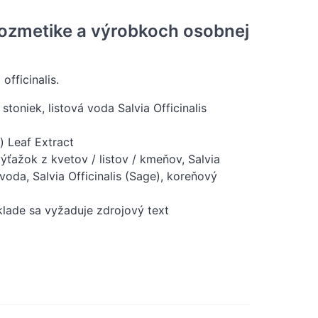
 kozmetike a výrobkoch osobnej
fficinalis.
 stoniek, listová voda Salvia Officinalis
e) Leaf Extract
výťažok z kvetov / listov / kmeňov, Salvia
á voda, Salvia Officinalis (Sage), koreňový
klade sa vyžaduje zdrojový text