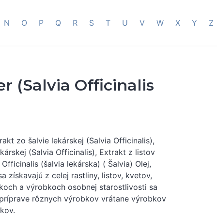
N
O
P
Q
R
S
T
U
V
W
X
Y
Z
r (Salvia Officinalis
akt zo šalvie lekárskej (Salvia Officinalis),
kárskej (Salvia Officinalis), Extrakt z listov
Officinalis (šalvia lekárska) ( Šalvia) Olej,
a získavajú z celej rastliny, listov, kvetov,
bkoch a výrobkoch osobnej starostlivosti sa
pri príprave rôznych výrobkov vrátane výrobkov
dkov.