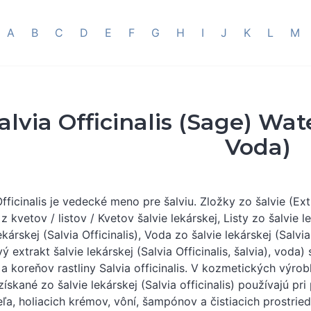
A
B
C
D
E
F
G
H
I
J
K
L
M
alvia Officinalis (Sage) Wate
Voda)
fficinalis je vedecké meno pre šalviu. Zložky zo šalvie (Extr
z kvetov / listov / Kvetov šalvie lekárskej, Listy zo šalvie le
ekárskej (Salvia Officinalis), Voda zo šalvie lekárskej (Salvia 
 extrakt šalvie lekárskej (Salvia Officinalis, šalvia), voda) s
 a koreňov rastliny Salvia officinalis. V kozmetických výro
získané zo šalvie lekárskej (Salvia officinalis) používajú 
ľa, holiacich krémov, vôní, šampónov a čistiacich prostrie