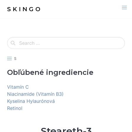
S K I N G O
S
Obľúbené ingrediencie
Vitamín C
Niacinamide (Vitamín B3)
Kyselina Hylaurónová
Retinol
Steareth-3