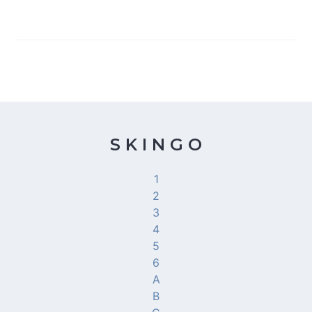
S K I N G O
1
2
3
4
5
6
A
B