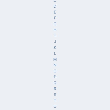
C
D
E
F
G
H
I
J
K
L
M
N
O
P
Q
R
S
T
U