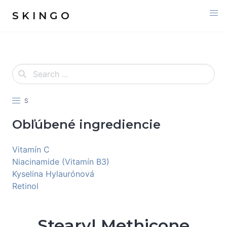
S K I N G O
S
Obľúbené ingrediencie
Vitamín C
Niacinamide (Vitamín B3)
Kyselina Hylaurónová
Retinol
Stearyl Methicone