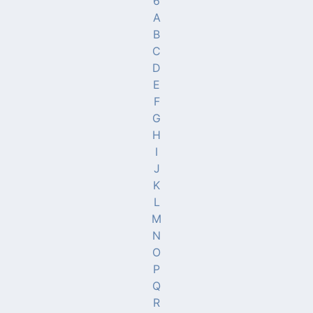
6
A
B
C
D
E
F
G
H
I
J
K
L
M
N
O
P
Q
R