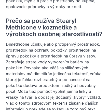
pokožku, mydlá a pracie prostriedky do kúpeľa,
opaľovacie prípravky a výrobky pre deti.
Prečo sa používa Stearyl
Methicone v kozmetike a
výrobkoch osobnej starostlivosti?
Dimethicone účinkuje ako protipenivý prostriedok,
prostriedok na ochranu pokožky, prostriedok na
úpravu pokožky a prostriedok na úpravu vlasov.
Zabraňuje strate vody vytvorením bariéry na
pokožke. Rovnako ako väčšina silikónových
materiálov má dimetikón jedinečnú tekutosť, vďaka
ktorej je ľahko roztierateľný a po nanesení na
pokožku dodáva produktom hladký a hodvábny
pocit. Môže tiež pomôcť vyplniť jemné linky a
vrásky na tvári a dodať jej dočasný „kyprý“ vzhľad.
Viac o tomto zdrojovom texteNa získanie ďalších
informácií o preklade sa vyžaduje zdrojový text