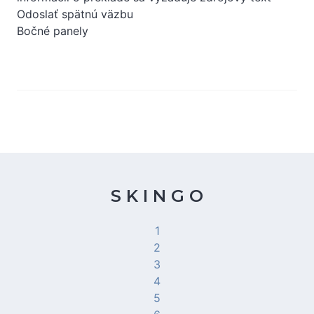
Odoslať spätnú väzbu
Bočné panely
S K I N G O
1
2
3
4
5