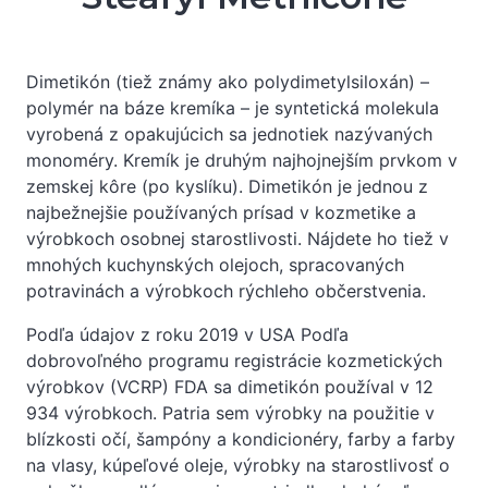
Dimetikón (tiež známy ako polydimetylsiloxán) –
polymér na báze kremíka – je syntetická molekula
vyrobená z opakujúcich sa jednotiek nazývaných
monoméry. Kremík je druhým najhojnejším prvkom v
zemskej kôre (po kyslíku). Dimetikón je jednou z
najbežnejšie používaných prísad v kozmetike a
výrobkoch osobnej starostlivosti. Nájdete ho tiež v
mnohých kuchynských olejoch, spracovaných
potravinách a výrobkoch rýchleho občerstvenia.
Podľa údajov z roku 2019 v USA Podľa
dobrovoľného programu registrácie kozmetických
výrobkov (VCRP) FDA sa dimetikón používal v 12
934 výrobkoch. Patria sem výrobky na použitie v
blízkosti očí, šampóny a kondicionéry, farby a farby
na vlasy, kúpeľové oleje, výrobky na starostlivosť o