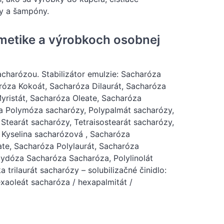
ky a šampóny.
metike a výrobkoch osobnej
acharózou. Stabilizátor emulzie: Sacharóza
óza Kokoát, Sacharóza Dilaurát, Sacharóza
yristát, Sacharóza Oleate, Sacharóza
a Polymóza sacharózy, Polypalmát sacharózy,
 Stearát sacharózy, Tetraisostearát sacharózy,
 Kyselina sacharózová , Sacharóza
te, Sacharóza Polylaurát, Sacharóza
lydóza Sacharóza Sacharóza, Polylinolát
 trilaurát sacharózy – solubilizačné činidlo:
exaoleát sacharóza / hexapalmitát /