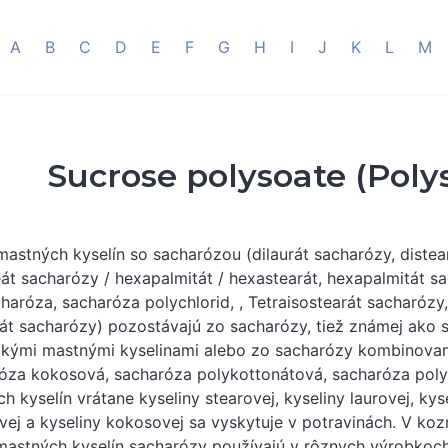
A
B
C
D
E
F
G
H
I
J
K
L
M
Sucrose polysoate (Poly
mastných kyselín so sacharózou (dilaurát sacharózy, diste
át sacharózy / hexapalmitát / hexastearát, hexapalmitát s
haróza, sacharóza polychlorid, , Tetraisostearát sacharózy,
rát sacharózy) pozostávajú zo sacharózy, tiež známej ako 
ckými mastnými kyselinami alebo zo sacharózy kombinovane
óza kokosová, sacharóza polykottonátová, sacharóza pol
h kyselín vrátane kyseliny stearovej, kyseliny laurovej, kyse
vej a kyseliny kokosovej sa vyskytuje v potravinách. V koz
mastných kyselín sacharózy používajú v rôznych výrobkoch