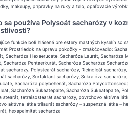
edky, makeupy, prípravky na ruky a telo, opaľovacie výrob
o sa používa Polysoát sacharózy v koz
stlivosti?
júce funkcie boli hlásené pre estery mastných kyselín so s
mát Prostriedok na úpravu pokožky – zmäkčovadlo: Sachar
át, Sacharóza Hexaerucate, Sacharóza Laurát, Sacharóza M
t, Sacharóza Pentaerkurát, Sacharóza Sacharóza Sacharóz
át sacharózy, Polystearát sacharózy, Ricinoleát sacharózy,
nát sacharózy, Surfaktant sacharózy, Sukralóza sacharóza,
ucate, Sacharóza polybehenát, Sacharóza Polycottonseeda
oleát, Sacharóza Sukeatepalte, Sacharóza Sukeatepalte, Po
a stearát, tetraisostearát sacharózy, povrchovo aktívna látka
vo aktívna látka trilaurát sacharózy – suspenzná látka – h
rát, hexapalmitát sacharóza