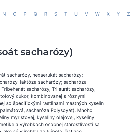
N
O
P
Q
R
S
T
U
V
W
X
Y
Z
soát sacharózy)
arát sacharózy, hexaerukát sacharózy;
acharózy, laktóza sacharózy; sacharóza
 Tribehenát sacharózy, Trilaurát sacharózy,
stolový cukor, kombinovanej s rôznymi
j so špecifickými rastlinami mastných kyselín
ypalmátová, sacharóza Polysoyát). Mnoho
liny myristovej, kyseliny olejovej, kyseliny
metike a výrobkoch osobnej starostlivosti sa
, ako sú výrobky do kúpeľa, čistiace