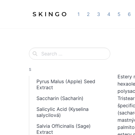
S K I N G O
1
2
3
4
5
6
S
Estery 
Pyrus Malus (Apple) Seed
hexaole
Extract
polysac
Saccharin (Sacharín)
Tristea
špecifi
Salicylic Acid (Kyselina
(sachar
salycilová)
mastnýc
Salvia Officinalis (Sage)
palmito
Extract
estery 