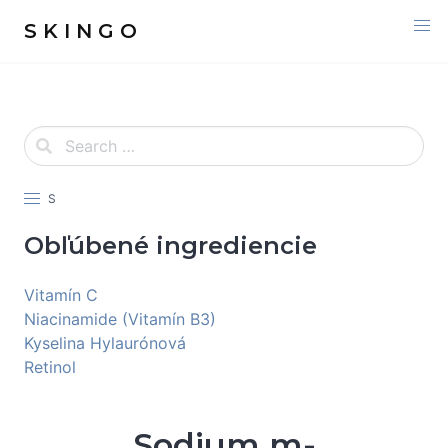
S K I N G O
S
Obľúbené ingrediencie
Vitamín C
Niacinamide (Vitamín B3)
Kyselina Hylaurónová
Retinol
Sodium m-