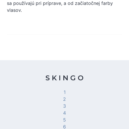
sa používajú pri príprave, a od začiatočnej farby
vlasov.
S K I N G O
1
2
3
4
5
6