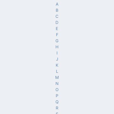
A
B
C
D
E
F
G
H
I
J
K
L
M
N
O
P
Q
R
S