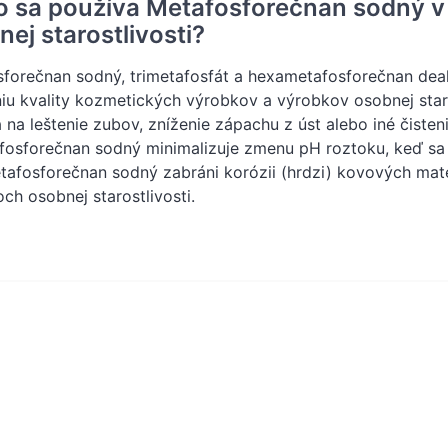
o sa používa Metafosforečnan sodný v
ej starostlivosti?
forečnan sodný, trimetafosfát a hexametafosforečnan deak
iu kvality kozmetických výrobkov a výrobkov osobnej staro
 na leštenie zubov, zníženie zápachu z úst alebo iné čisten
fosforečnan sodný minimalizuje zmenu pH roztoku, keď sa 
afosforečnan sodný zabráni korózii (hrdzi) kovových mate
ch osobnej starostlivosti.