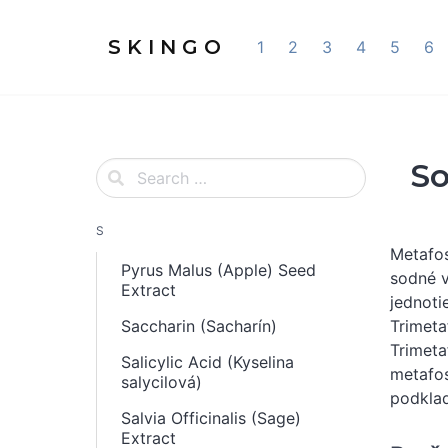
S K I N G O
1
2
3
4
5
6
So
S
Metafos
Pyrus Malus (Apple) Seed
sodné v
Extract
jednoti
Saccharin (Sacharín)
Trimeta
Trimeta
Salicylic Acid (Kyselina
metafos
salycilová)
podklad
Salvia Officinalis (Sage)
Extract