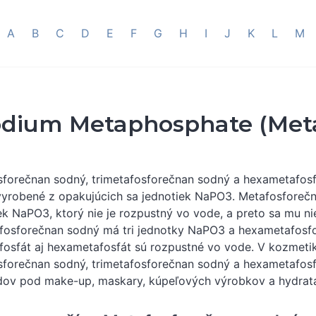
A
B
C
D
E
F
G
H
I
J
K
L
M
dium Metaphosphate (Meta
forečnan sodný, trimetafosforečnan sodný a hexametafos
yrobené z opakujúcich sa jednotiek NaPO3. Metafosforeč
ek NaPO3, ktorý nie je rozpustný vo vode, a preto sa mu n
fosforečnan sodný má tri jednotky NaPO3 a hexametafosf
fosfát aj hexametafosfát sú rozpustné vo vode. V kozmetik
forečnan sodný, trimetafosforečnan sodný a hexametafosf
ov pod make-up, maskary, kúpeľových výrobkov a hydrata