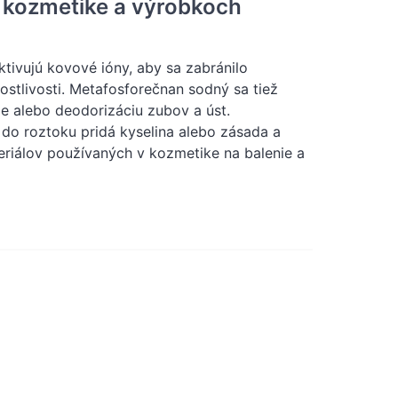
 kozmetike a výrobkoch
tivujú kovové ióny, aby sa zabránilo
stlivosti. Metafosforečnan sodný sa tiež
ie alebo deodorizáciu zubov a úst.
do roztoku pridá kyselina alebo zásada a
riálov používaných v kozmetike na balenie a