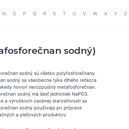
N
O
P
Q
R
S
T
U
V
W
X
Y
Z
fosforečnan sodný)
forečnan sodný sú všetko polyfosforečnany
nan sodný sa všeobecne týka dlhého reťazca
iekedy hovorí nerozpustný metafosforečnan.
orečnan sodný má šesť jednotiek NaPO3.
e a výrobkoch osobnej starostlivosti sa
orečnan sodný používajú pri príprave
čných a pleťových produktov.