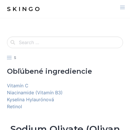
S K I N G O
S
Obľúbené ingrediencie
Vitamín C
Niacinamide (Vitamín B3)
Kyselina Hylaurónová
Retinol
Sodium Olivate (Olivan