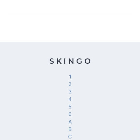
S K I N G O
1
2
3
4
5
6
A
B
C