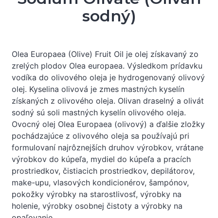
sodný)
Olea Europaea (Olive) Fruit Oil je olej získavaný zo
zrelých plodov Olea europaea. Výsledkom prídavku
vodíka do olivového oleja je hydrogenovaný olivový
olej. Kyselina olivová je zmes mastných kyselín
získaných z olivového oleja. Olivan draselný a olivát
sodný sú soli mastných kyselín olivového oleja.
Ovocný olej Olea Europaea (olivový) a ďalšie zložky
pochádzajúce z olivového oleja sa používajú pri
formulovaní najrôznejších druhov výrobkov, vrátane
výrobkov do kúpeľa, mydiel do kúpeľa a pracích
prostriedkov, čistiacich prostriedkov, depilátorov,
make-upu, vlasových kondicionérov, šampónov,
pokožky výrobky na starostlivosť, výrobky na
holenie, výrobky osobnej čistoty a výrobky na
opaľovanie.