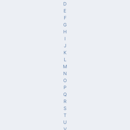
D
E
F
G
H
I
J
K
L
M
N
O
P
Q
R
S
T
U
V