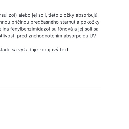
lizol) alebo jej soli, tieto zložky absorbujú
amnou príčinou predčasného starnutia pokožky
ina fenylbenzimidazol sulfónová a jej soli sa
stlivosti pred znehodnotením absorpciou UV
klade sa vyžaduje zdrojový text