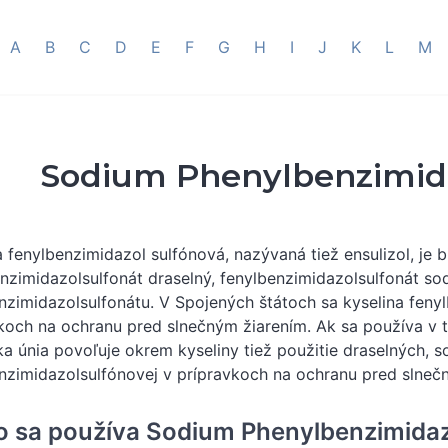
A
B
C
D
E
F
G
H
I
J
K
L
M
Sodium Phenylbenzimida
a fenylbenzimidazol sulfónová, nazývaná tiež ensulizol, je 
nzimidazolsulfonát draselný, fenylbenzimidazolsulfonát so
nzimidazolsulfonátu. V Spojených štátoch sa kyselina feny
koch na ochranu pred slnečným žiarením. Ak sa používa v t
a únia povoľuje okrem kyseliny tiež použitie draselných, s
nzimidazolsulfónovej v prípravkoch na ochranu pred slneč
o sa používa Sodium Phenylbenzimidaz