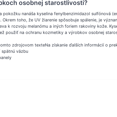
bkoch osobnej starostlivosti?
a pokožku nanáša kyselina fenylbenzimidazol sulfónová (ensu
. Okrem toho, že UV žiarenie spôsobuje spálenie, je význ
ieva k rozvoju melanómu a iných foriem rakoviny kože. Kysel
ež použiť na ochranu kozmetiky a výrobkov osobnej staro
tomto zdrojovom texteNa získanie ďalších informácií o pre
ť spätnú väzbu
panely