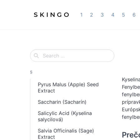
S K I N G O
1
2
3
4
5
6
S
Kyselin
Pyrus Malus (Apple) Seed
Fenylbe
Extract
fenylbe
Saccharin (Sacharín)
príprav
Európsk
Salicylic Acid (Kyselina
fenylbe
salycilová)
Salvia Officinalis (Sage)
Preč
Extract