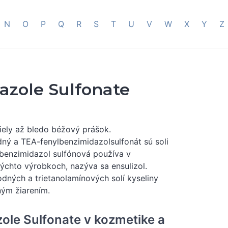
N
O
P
Q
R
S
T
U
V
W
X
Y
Z
zole Sulfonate
biely až bledo béžový prášok.
dný a TEA-fenylbenzimidazolsulfonát sú soli
lbenzimidazol sulfónová používa v
ýchto výrobkoch, nazýva sa ensulizol.
odných a trietanolamínových solí kyseliny
ným žiarením.
ole Sulfonate v kozmetike a