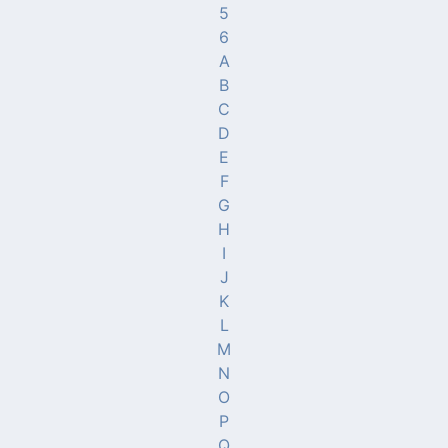
5
6
A
B
C
D
E
F
G
H
I
J
K
L
M
N
O
P
Q