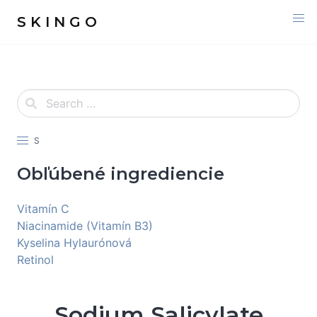
S K I N G O
S
Obľúbené ingrediencie
Vitamín C
Niacinamide (Vitamín B3)
Kyselina Hylaurónová
Retinol
Sodium Salicylate