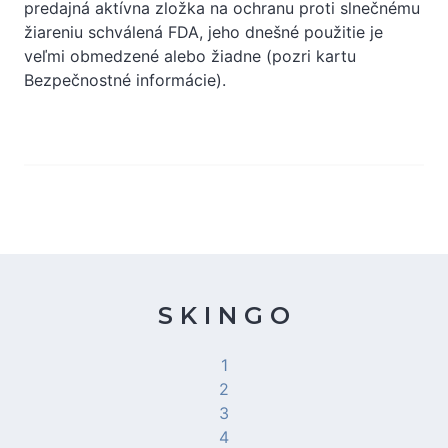
predajná aktívna zložka na ochranu proti slnečnému
žiareniu schválená FDA, jeho dnešné použitie je
veľmi obmedzené alebo žiadne (pozri kartu
Bezpečnostné informácie).
S K I N G O
1
2
3
4