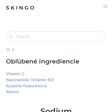
S K I N G O
S
Obľúbené ingrediencie
Vitamín C
Niacinamide (Vitamín B3)
Kyselina Hylaurónová
Retinol
Sodium