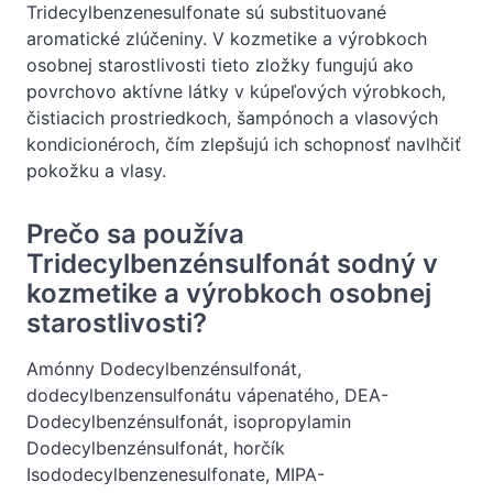
Tridecylbenzenesulfonate sú substituované
aromatické zlúčeniny. V kozmetike a výrobkoch
osobnej starostlivosti tieto zložky fungujú ako
povrchovo aktívne látky v kúpeľových výrobkoch,
čistiacich prostriedkoch, šampónoch a vlasových
kondicionéroch, čím zlepšujú ich schopnosť navlhčiť
pokožku a vlasy.
Prečo sa používa
Tridecylbenzénsulfonát sodný v
kozmetike a výrobkoch osobnej
starostlivosti?
Amónny Dodecylbenzénsulfonát,
dodecylbenzensulfonátu vápenatého, DEA-
Dodecylbenzénsulfonát, isopropylamin
Dodecylbenzénsulfonát, horčík
Isododecylbenzenesulfonate, MIPA-