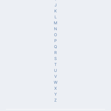
J
K
L
M
N
O
P
Q
R
S
T
U
V
W
X
Y
Z