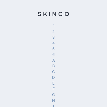
S K I N G O
1
2
3
4
5
6
A
B
C
D
E
F
G
H
I