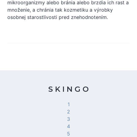
mikroorganizmy alebo bránia alebo brzdia ich rast a
množenie, a chránia tak kozmetiku a výrobky
osobnej starostlivosti pred znehodnotením.
S K I N G O
1
2
3
4
5