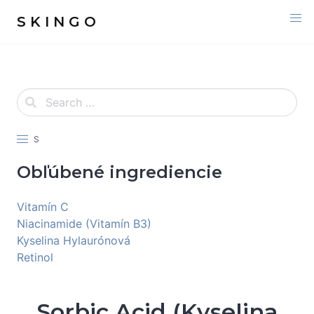
S K I N G O
S
Obľúbené ingrediencie
Vitamín C
Niacinamide (Vitamín B3)
Kyselina Hylaurónová
Retinol
Sorbic Acid (Kyselina