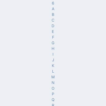
6
A
B
C
D
E
F
G
H
I
J
K
L
M
N
O
P
Q
R