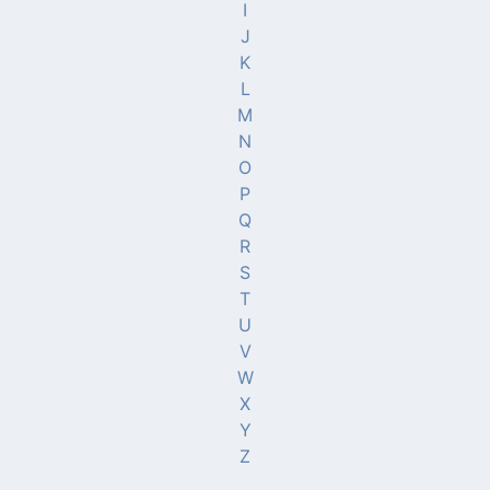
I
J
K
L
M
N
O
P
Q
R
S
T
U
V
W
X
Y
Z