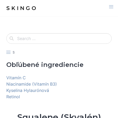
S K I N G O
S
Obľúbené ingrediencie
Vitamín C
Niacinamide (Vitamín B3)
Kyselina Hylaurónová
Retinol
Squalene (Skvalén)