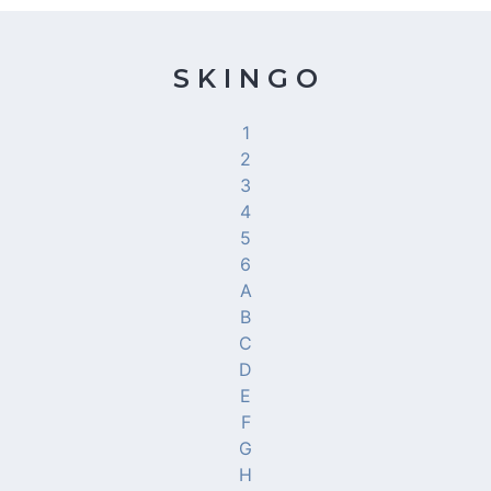
S K I N G O
1
2
3
4
5
6
A
B
C
D
E
F
G
H