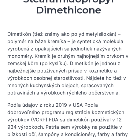
Dimethicone
Dimetikón (tiež známy ako polydimetylsiloxán) –
polymér na báze kremíka – je syntetická molekula
vyrobená z opakujúcich sa jednotiek nazývaných
monoméry. Kremík je druhým najhojnejším prvkom v
zemskej kôre (po kyslíku). Dimetikón je jednou z
najbežnejšie používaných prísad v kozmetike a
výrobkoch osobnej starostlivosti. Nájdete ho tiež v
mnohých kuchynských olejoch, spracovaných
potravinách a výrobkoch rýchleho občerstvenia.
Podľa údajov z roku 2019 v USA Podľa
dobrovoľného programu registrácie kozmetických
výrobkov (VCRP) FDA sa dimetikón používal v 12
934 výrobkoch. Patria sem výrobky na použitie v
blízkosti očí, šampóny a kondicionéry, farby a farby