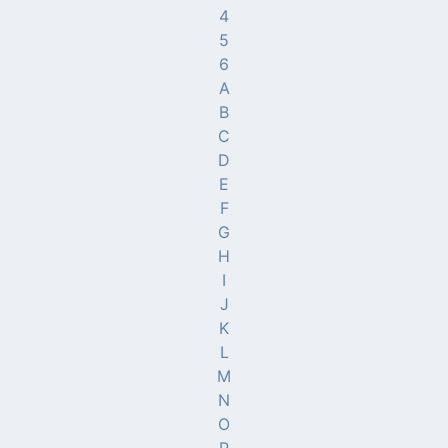
4
5
6
A
B
C
D
E
F
G
H
I
J
K
L
M
N
O
P