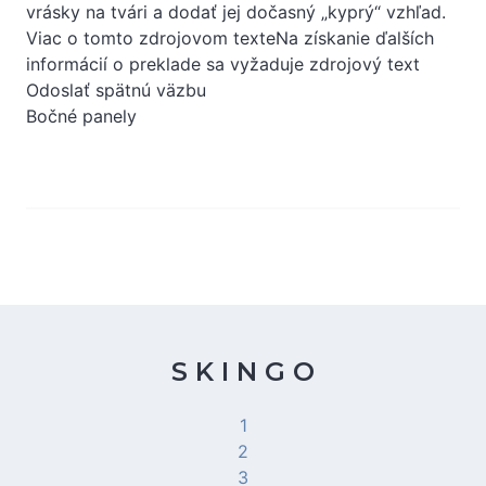
vrásky na tvári a dodať jej dočasný „kyprý“ vzhľad.
Viac o tomto zdrojovom texteNa získanie ďalších
informácií o preklade sa vyžaduje zdrojový text
Odoslať spätnú väzbu
Bočné panely
S K I N G O
1
2
3