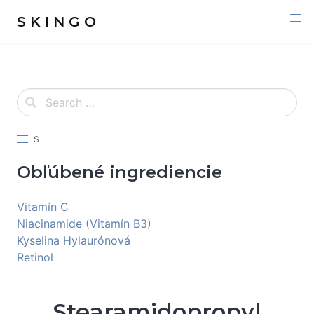
S K I N G O
S
Obľúbené ingrediencie
Vitamín C
Niacinamide (Vitamín B3)
Kyselina Hylaurónová
Retinol
Stearamidopropyl