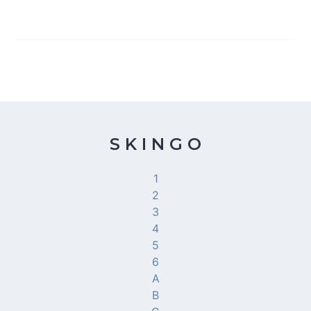
S K I N G O
1
2
3
4
5
6
A
B