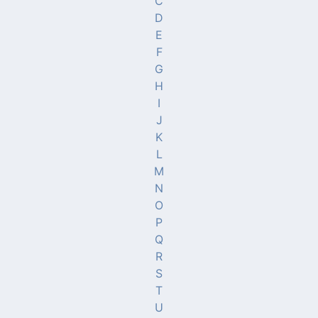
C
D
E
F
G
H
I
J
K
L
M
N
O
P
Q
R
S
T
U