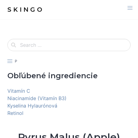
S K I N G O
P
Obľúbené ingrediencie
Vitamín C
Niacinamide (Vitamín B3)
Kyselina Hylaurónová
Retinol
Pyrus Malus (Apple)