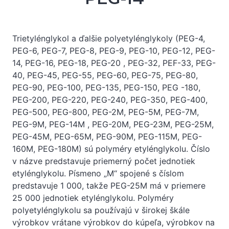
Trietylénglykol a ďalšie polyetylénglykoly (PEG-4,
PEG-6, PEG-7, PEG-8, PEG-9, PEG-10, PEG-12, PEG-
14, PEG-16, PEG-18, PEG-20 , PEG-32, PEF-33, PEG-
40, PEG-45, PEG-55, PEG-60, PEG-75, PEG-80,
PEG-90, PEG-100, PEG-135, PEG-150, PEG -180,
PEG-200, PEG-220, PEG-240, PEG-350, PEG-400,
PEG-500, PEG-800, PEG-2M, PEG-5M, PEG-7M,
PEG-9M, PEG-14M , PEG-20M, PEG-23M, PEG-25M,
PEG-45M, PEG-65M, PEG-90M, PEG-115M, PEG-
160M, PEG-180M) sú polyméry etylénglykolu. Číslo
v názve predstavuje priemerný počet jednotiek
etylénglykolu. Písmeno „M“ spojené s číslom
predstavuje 1 000, takže PEG-25M má v priemere
25 000 jednotiek etylénglykolu. Polyméry
polyetylénglykolu sa používajú v širokej škále
výrobkov vrátane výrobkov do kúpeľa, výrobkov na