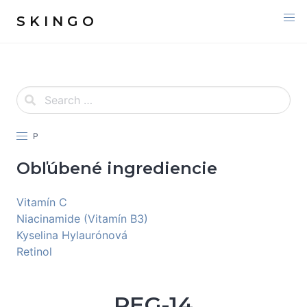
S K I N G O
P
Obľúbené ingrediencie
Vitamín C
Niacinamide (Vitamín B3)
Kyselina Hylaurónová
Retinol
PEG-14