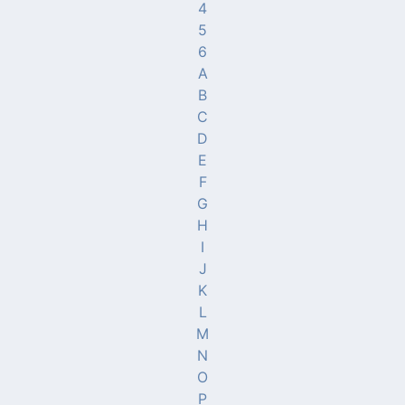
4
5
6
A
B
C
D
E
F
G
H
I
J
K
L
M
N
O
P