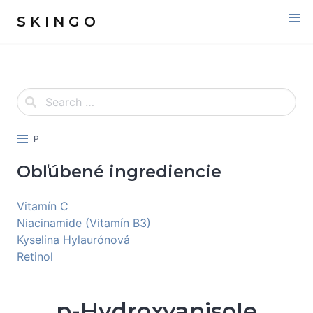
S K I N G O
P
Obľúbené ingrediencie
Vitamín C
Niacinamide (Vitamín B3)
Kyselina Hylaurónová
Retinol
p-Hydroxyanisole