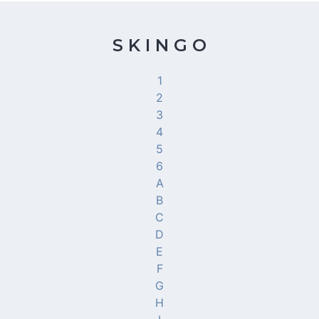
S K I N G O
1
2
3
4
5
6
A
B
C
D
E
F
G
H