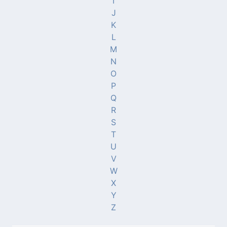
I
J
K
L
M
N
O
P
Q
R
S
T
U
V
W
X
Y
Z