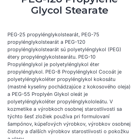
Glycol Stearate
PEG-25 propylénglykolstearát, PEG-75
propylénglykolstearát a PEG-120
propylénglykolstearát sú polyetylénglykol (PEG)
étery propylénglykolstearátu. PEG-10
Propylénglykol je polyetylénglykol éter
propylénglykol. PEG-8 Propylénglykol Cocoát je
polyetylénglykoléter propylénglykol kokosátu
(mastné kyseliny pochádzajúce z kokosového oleja)
a PEG-55 Proplyén Glykol oleát je
polyetylénglykoléter propylénglykololeátu. V
kozmetike a výrobkoch osobnej starostlivosti sa
týchto šesť zložiek používa pri formulovaní
šampónov, kúpeľových výrobkov, výrobkov osobnej
čistoty a ďalších výrobkov starostlivosti o pokožku
a vlasy.