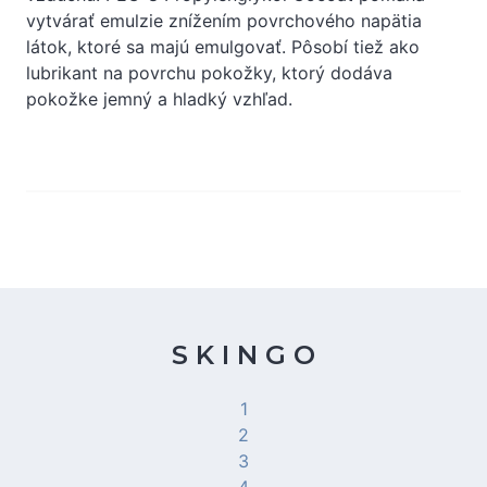
vytvárať emulzie znížením povrchového napätia
látok, ktoré sa majú emulgovať. Pôsobí tiež ako
lubrikant na povrchu pokožky, ktorý dodáva
pokožke jemný a hladký vzhľad.
S K I N G O
1
2
3
4