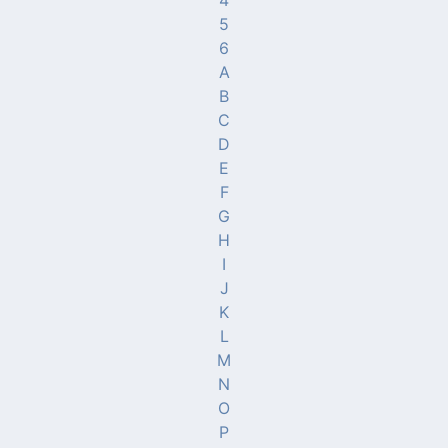
5
6
A
B
C
D
E
F
G
H
I
J
K
L
M
N
O
P