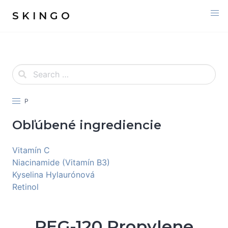
S K I N G O
P
Obľúbené ingrediencie
Vitamín C
Niacinamide (Vitamín B3)
Kyselina Hylaurónová
Retinol
PEG-120 Propylene