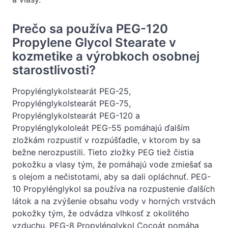
Prečo sa používa PEG-120
Propylene Glycol Stearate v
kozmetike a výrobkoch osobnej
starostlivosti?
Propylénglykolstearát PEG-25,
Propylénglykolstearát PEG-75,
Propylénglykolstearát PEG-120 a
Propylénglykololeát PEG-55 pomáhajú ďalším
zložkám rozpustiť v rozpúšťadle, v ktorom by sa
bežne nerozpustili. Tieto zložky PEG tiež čistia
pokožku a vlasy tým, že pomáhajú vode zmiešať sa
s olejom a nečistotami, aby sa dali opláchnuť. PEG-
10 Propylénglykol sa používa na rozpustenie ďalších
látok a na zvýšenie obsahu vody v horných vrstvách
pokožky tým, že odvádza vlhkosť z okolitého
vzduchu. PEG-8 Propylénglykol Cocoát pomáha