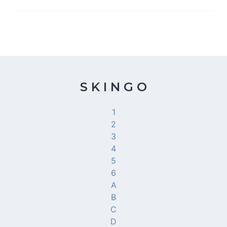
S K I N G O
1
2
3
4
5
6
A
B
C
D