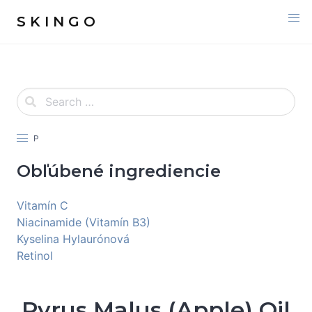
S K I N G O
P
Obľúbené ingrediencie
Vitamín C
Niacinamide (Vitamín B3)
Kyselina Hylaurónová
Retinol
Pyrus Malus (Apple) Oil