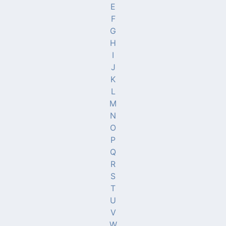
E
F
G
H
I
J
K
L
M
N
O
P
Q
R
S
T
U
V
W