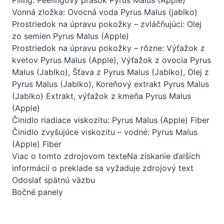
Vonná zložka: Ovocná voda Pyrus Malus (jablko)
Prostriedok na úpravu pokožky – zvláčňujúci: Olej
zo semien Pyrus Malus (Apple)
Prostriedok na úpravu pokožky – rôzne: Výťažok z
kvetov Pyrus Malus (Apple), Výťažok z ovocia Pyrus
Malus (Jablko), Šťava z Pyrus Malus (Jablko), Olej z
Pyrus Malus (Jablko), Koreňový extrakt Pyrus Malus
(Jablko) Extrakt, výťažok z kmeňa Pyrus Malus
(Apple)
Činidlo riadiace viskozitu: Pyrus Malus (Apple) Fiber
Činidlo zvyšujúce viskozitu – vodné: Pyrus Malus
(Apple) Fiber
Viac o tomto zdrojovom texteNa získanie ďalších
informácií o preklade sa vyžaduje zdrojový text
Odoslať spätnú väzbu
Bočné panely