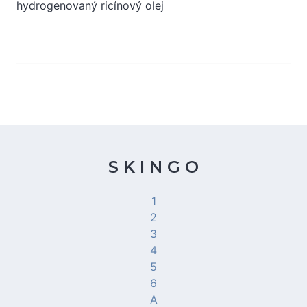
hydrogenovaný ricínový olej
S K I N G O
1
2
3
4
5
6
A