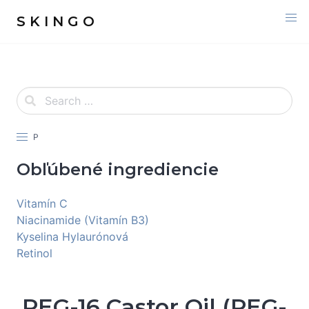
S K I N G O
P
Obľúbené ingrediencie
Vitamín C
Niacinamide (Vitamín B3)
Kyselina Hylaurónová
Retinol
PEG-16 Castor Oil (PEG-