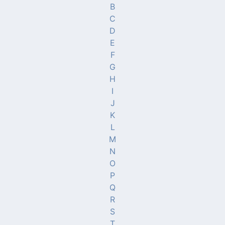
B
C
D
E
F
G
H
I
J
K
L
M
N
O
P
Q
R
S
T