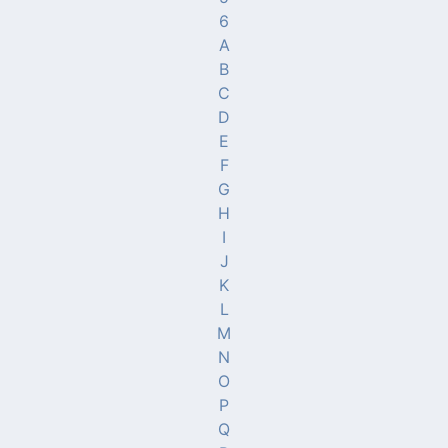
6
A
B
C
D
E
F
G
H
I
J
K
L
M
N
O
P
Q