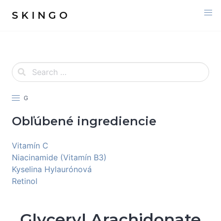
S K I N G O
G
Obľúbené ingrediencie
Vitamín C
Niacinamide (Vitamín B3)
Kyselina Hylaurónová
Retinol
Glyceryl Arachidonate