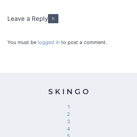
Leave a Reply
0
You must be
logged in
to post a comment.
S K I N G O
1
2
3
4
5