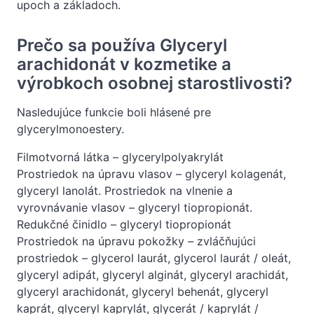
upoch a základoch.
Prečo sa používa Glyceryl
arachidonát v kozmetike a
výrobkoch osobnej starostlivosti?
Nasledujúce funkcie boli hlásené pre
glycerylmonoestery.
Filmotvorná látka – glycerylpolyakrylát
Prostriedok na úpravu vlasov – glyceryl kolagenát,
glyceryl lanolát. Prostriedok na vlnenie a
vyrovnávanie vlasov – glyceryl tiopropionát.
Redukčné činidlo – glyceryl tiopropionát
Prostriedok na úpravu pokožky – zvláčňujúci
prostriedok – glycerol laurát, glycerol laurát / oleát,
glyceryl adipát, glyceryl alginát, glyceryl arachidát,
glyceryl arachidonát, glyceryl behenát, glyceryl
kaprát, glyceryl kaprylát, glycerát / kaprylát /