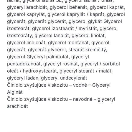
glyceryl arachidát, glycerol behenát, glycerol kaprát,
glycerol kaprylát, glycerol kaprylát / kaprát, glycerol
glycerát, glycerát glycerát, glycerol glykát Glycerol
izostearát, glycerol izostearát / myristát, glycerol
izostearáty, glycerol lanolát, glycerol linolát,
glycerol linolenát, glycerol montanát, glycerol
glycerát, glycerát glycerol, stearát kremičitý,
glycerol Glyceryl palmitolát, glyceryl
pentadekanoát, glyceryl rosinát, glyceryl / sorbitol
oleát / hydroxystearát, glyceryl stearát / malát,
glyceryl ladan, glyceryl undecylenát
Činidlo zvyšujúce viskozitu – vodné – Glyceryl
Alginát
Činidlo zvyšujúce viskozitu – nevodné – glyceryl
arachidát