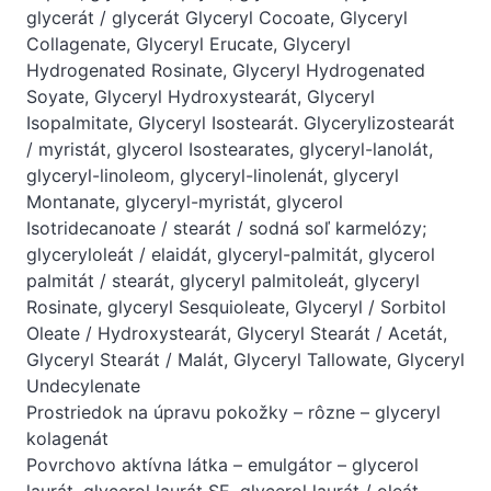
glycerát / glycerát Glyceryl Cocoate, Glyceryl
Collagenate, Glyceryl Erucate, Glyceryl
Hydrogenated Rosinate, Glyceryl Hydrogenated
Soyate, Glyceryl Hydroxystearát, Glyceryl
Isopalmitate, Glyceryl Isostearát. Glycerylizostearát
/ myristát, glycerol Isostearates, glyceryl-lanolát,
glyceryl-linoleom, glyceryl-linolenát, glyceryl
Montanate, glyceryl-myristát, glycerol
Isotridecanoate / stearát / sodná soľ karmelózy;
glyceryloleát / elaidát, glyceryl-palmitát, glycerol
palmitát / stearát, glyceryl palmitoleát, glyceryl
Rosinate, glyceryl Sesquioleate, Glyceryl / Sorbitol
Oleate / Hydroxystearát, Glyceryl Stearát / Acetát,
Glyceryl Stearát / Malát, Glyceryl Tallowate, Glyceryl
Undecylenate
Prostriedok na úpravu pokožky – rôzne – glyceryl
kolagenát
Povrchovo aktívna látka – emulgátor – glycerol
laurát, glycerol laurát SE, glycerol laurát / oleát,