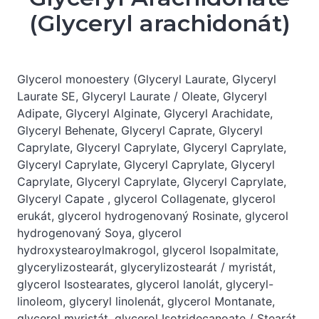
(Glyceryl arachidonát)
Glycerol monoestery (Glyceryl Laurate, Glyceryl
Laurate SE, Glyceryl Laurate / Oleate, Glyceryl
Adipate, Glyceryl Alginate, Glyceryl Arachidate,
Glyceryl Behenate, Glyceryl Caprate, Glyceryl
Caprylate, Glyceryl Caprylate, Glyceryl Caprylate,
Glyceryl Caprylate, Glyceryl Caprylate, Glyceryl
Caprylate, Glyceryl Caprylate, Glyceryl Caprylate,
Glyceryl Capate , glycerol Collagenate, glycerol
erukát, glycerol hydrogenovaný Rosinate, glycerol
hydrogenovaný Soya, glycerol
hydroxystearoylmakrogol, glycerol Isopalmitate,
glycerylizostearát, glycerylizostearát / myristát,
glycerol Isostearates, glycerol lanolát, glyceryl-
linoleom, glyceryl linolenát, glycerol Montanate,
glycerol myristát, glycerol Isotridecanoate / Stearát