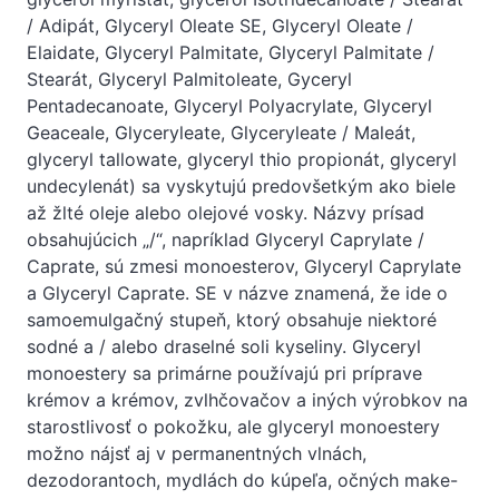
/ Adipát, Glyceryl Oleate SE, Glyceryl Oleate /
Elaidate, Glyceryl Palmitate, Glyceryl Palmitate /
Stearát, Glyceryl Palmitoleate, Gyceryl
Pentadecanoate, Glyceryl Polyacrylate, Glyceryl
Geaceale, Glyceryleate, Glyceryleate / Maleát,
glyceryl tallowate, glyceryl thio propionát, glyceryl
undecylenát) sa vyskytujú predovšetkým ako biele
až žlté oleje alebo olejové vosky. Názvy prísad
obsahujúcich „/“, napríklad Glyceryl Caprylate /
Caprate, sú zmesi monoesterov, Glyceryl Caprylate
a Glyceryl Caprate. SE v názve znamená, že ide o
samoemulgačný stupeň, ktorý obsahuje niektoré
sodné a / alebo draselné soli kyseliny. Glyceryl
monoestery sa primárne používajú pri príprave
krémov a krémov, zvlhčovačov a iných výrobkov na
starostlivosť o pokožku, ale glyceryl monoestery
možno nájsť aj v permanentných vlnách,
dezodorantoch, mydlách do kúpeľa, očných make-