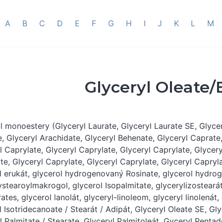
A
B
C
D
E
F
G
H
I
J
K
L
M
Glyceryl Oleate/
l monoestery (Glyceryl Laurate, Glyceryl Laurate SE, Glycer
e, Glyceryl Arachidate, Glyceryl Behenate, Glyceryl Caprate,
l Caprylate, Glyceryl Caprylate, Glyceryl Caprylate, Glycery
te, Glyceryl Caprylate, Glyceryl Caprylate, Glyceryl Capryla
l erukát, glycerol hydrogenovaný Rosinate, glycerol hydro
stearoylmakrogol, glycerol Isopalmitate, glycerylizostearát,
rates, glycerol lanolát, glyceryl-linoleom, glyceryl linolenát
l Isotridecanoate / Stearát / Adipát, Glyceryl Oleate SE, Gly
l Palmitate / Stearate, Glyceryl Palmitoleát, Gyceryl Pentad