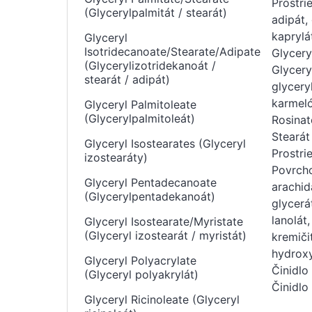
Prostri
(Glycerylpalmitát / stearát)
adipát,
kaprylá
Glyceryl
Isotridecanoate/Stearate/Adipate
Glycery
(Glycerylizotridekanoát /
Glycery
stearát / adipát)
glycery
karmelóz
Glyceryl Palmitoleate
(Glycerylpalmitoleát)
Rosinat
Stearát
Glyceryl Isostearates (Glyceryl
Prostri
izostearáty)
Povrcho
Glyceryl Pentadecanoate
arachid
(Glycerylpentadekanoát)
glycerá
lanolát,
Glyceryl Isostearate/Myristate
(Glyceryl izostearát / myristát)
kremiči
hydroxy
Glyceryl Polyacrylate
Činidlo
(Glyceryl polyakrylát)
Činidlo
Glyceryl Ricinoleate (Glyceryl