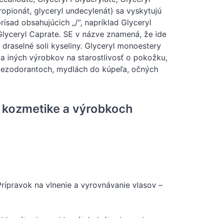
propionát, glyceryl undecylenát) sa vyskytujú
ísad obsahujúcich „/“, napríklad Glyceryl
Glyceryl Caprate. SE v názve znamená, že ide
draselné soli kyseliny. Glyceryl monoestery
a iných výrobkov na starostlivosť o pokožku,
 dezodorantoch, mydlách do kúpeľa, očných
v kozmetike a výrobkoch
 Prípravok na vlnenie a vyrovnávanie vlasov –