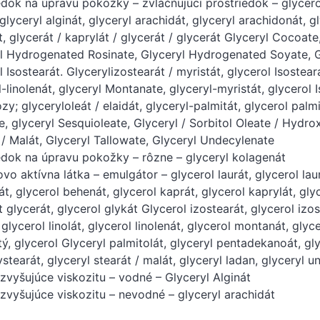
edok na úpravu pokožky – zvláčňujúci prostriedok – glycerol l
 glyceryl alginát, glyceryl arachidát, glyceryl arachidonát, g
t, glycerát / kaprylát / glycerát / glycerát Glyceryl Cocoate
l Hydrogenated Rosinate, Glyceryl Hydrogenated Soyate, Gl
l Isostearát. Glycerylizostearát / myristát, glycerol Isostear
l-linolenát, glyceryl Montanate, glyceryl-myristát, glycerol 
y; glyceryloleát / elaidát, glyceryl-palmitát, glycerol palmi
e, glyceryl Sesquioleate, Glyceryl / Sorbitol Oleate / Hydrox
 / Malát, Glyceryl Tallowate, Glyceryl Undecylenate
edok na úpravu pokožky – rôzne – glyceryl kolagenát
vo aktívna látka – emulgátor – glycerol laurát, glycerol laurá
át, glycerol behenát, glycerol kaprát, glycerol kaprylát, glyc
t glycerát, glycerol glykát Glycerol izostearát, glycerol izos
 glycerol linolát, glycerol linolenát, glycerol montanát, glyc
tý, glycerol Glyceryl palmitolát, glyceryl pentadekanoát, glyc
stearát, glyceryl stearát / malát, glyceryl ladan, glyceryl 
 zvyšujúce viskozitu – vodné – Glyceryl Alginát
 zvyšujúce viskozitu – nevodné – glyceryl arachidát