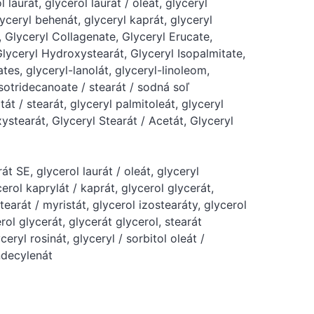
aurát, glycerol laurát / oleát, glyceryl
lyceryl behenát, glyceryl kaprát, glyceryl
, Glyceryl Collagenate, Glyceryl Erucate,
yceryl Hydroxystearát, Glyceryl Isopalmitate,
ates, glyceryl-lanolát, glyceryl-linoleom,
Isotridecanoate / stearát / sodná soľ
tát / stearát, glyceryl palmitoleát, glyceryl
ystearát, Glyceryl Stearát / Acetát, Glyceryl
t SE, glycerol laurát / oleát, glyceryl
erol kaprylát / kaprát, glycerol glycerát,
tearát / myristát, glycerol izostearáty, glycerol
erol glycerát, glycerát glycerol, stearát
eryl rosinát, glyceryl / sorbitol oleát /
undecylenát