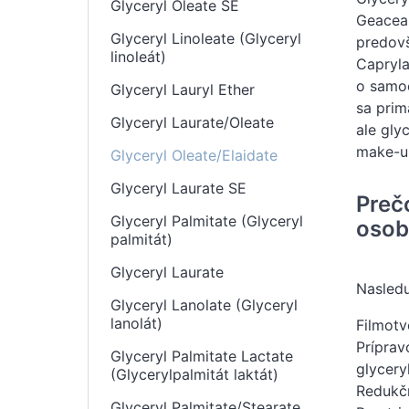
Glyceryl Oleate SE
Geaceal
Glyceryl Linoleate (Glyceryl
predovš
linoleát)
Capryla
o samoe
Glyceryl Lauryl Ether
sa prim
Glyceryl Laurate/Oleate
ale gly
make-u
Glyceryl Oleate/Elaidate
Glyceryl Laurate SE
Preč
Glyceryl Palmitate (Glyceryl
osobn
palmitát)
Glyceryl Laurate
Nasledu
Glyceryl Lanolate (Glyceryl
lanolát)
Filmotv
Príprav
Glyceryl Palmitate Lactate
glycery
(Glycerylpalmitát laktát)
Redukčn
Glyceryl Palmitate/Stearate