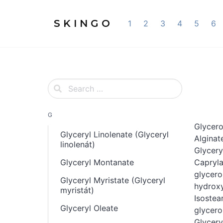
S K I N G O
1
2
3
4
5
6
G
Glycero
Glyceryl Linolenate (Glyceryl
Alginat
linolenát)
Glycery
Glyceryl Montanate
Capryla
glycero
Glyceryl Myristate (Glyceryl
hydroxy
myristát)
Isostea
Glyceryl Oleate
glycero
Glycery