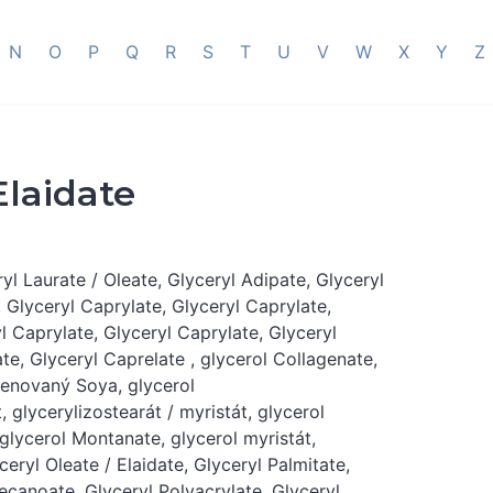
N
O
P
Q
R
S
T
U
V
W
X
Y
Z
Elaidate
yl Laurate / Oleate, Glyceryl Adipate, Glyceryl
 Glyceryl Caprylate, Glyceryl Caprylate,
l Caprylate, Glyceryl Caprylate, Glyceryl
te, Glyceryl Caprelate , glycerol Collagenate,
genovaný Soya, glycerol
 glycerylizostearát / myristát, glycerol
, glycerol Montanate, glycerol myristát,
ceryl Oleate / Elaidate, Glyceryl Palmitate,
ecanoate, Glyceryl Polyacrylate, Glyceryl