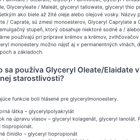
e, Glyceryleate / Maleát, glyceryl tallowate, glyceryl thio 
etkým ako biele až žlté oleje alebo olejové vosky. Názvy pr
te / Caprate, sú zmesi monoesterov, Glyceryl Caprylate a 
mulgačný stupeň, ktorý obsahuje niektoré sodné a / alebo 
árne používajú pri príprave krémov a krémov, zvlhčovačov 
ceryl monoestery možno nájsť aj v permanentných vlnách,
poch a základoch.
o sa používa Glyceryl Oleate/Elaidate 
ej starostlivosti?
júce funkcie boli hlásené pre glycerylmonoestery.
orná látka – glycerylpolyakrylát
ok na úpravu vlasov – glyceryl kolagenát, glyceryl lanolát.
l tiopropionát.
é činidlo – glyceryl tiopropionát