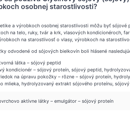
bkoch osobnej starostlivosti?
tike a výrobkoch osobnej starostlivosti môžu byť sójové 
och na telo, ruky, tvár a krk, vlasových kondicionéroch, f
ýrobkoch na starostlivosť o vlasy, výrobkoch na starostlivo
žky odvodené od sójových bielkovín boli hlásené nasledujú
tvorná látka – sójový peptid
vý kondicionér – sójový proteín, sójový peptid, hydrolyzov
riedok na úpravu pokožky – rôzne – sójový proteín, hydrol
o mlieka, hydrolyzovaný extrakt sójového proteínu, sójový
ovrchovo aktívne látky – emulgátor – sójový proteín