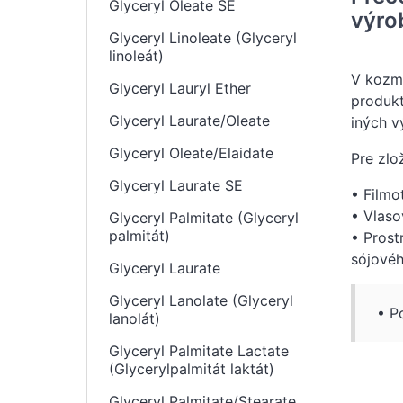
Glyceryl Oleate SE
výro
Glyceryl Linoleate (Glyceryl
linoleát)
V kozme
Glyceryl Lauryl Ether
produkt
Glyceryl Laurate/Oleate
iných v
Glyceryl Oleate/Elaidate
Pre zlo
Glyceryl Laurate SE
• Filmo
• Vlaso
Glyceryl Palmitate (Glyceryl
palmitát)
• Prost
sójovéh
Glyceryl Laurate
Glyceryl Lanolate (Glyceryl
• P
lanolát)
Glyceryl Palmitate Lactate
(Glycerylpalmitát laktát)
Glyceryl Palmitate/Stearate