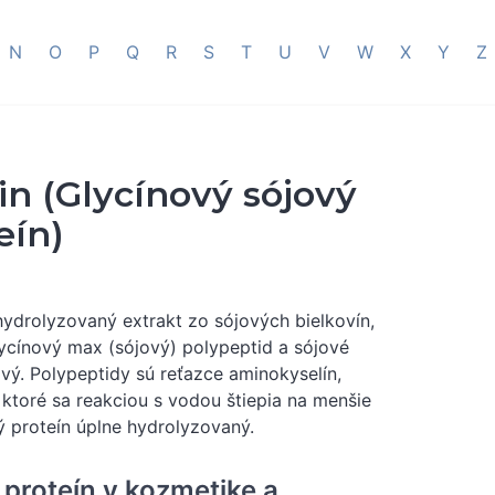
N
O
P
Q
R
S
T
U
V
W
X
Y
Z
in (Glycínový sójový
eín)
hydrolyzovaný extrakt zo sójových bielkovín,
lycínový max (sójový) polypeptid a sójové
ový. Polypeptidy sú reťazce aminokyselín,
 ktoré sa reakciou s vodou štiepia na menšie
ý proteín úplne hydrolyzovaný.
 proteín v kozmetike a