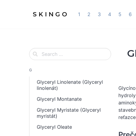
S K I N G O
1
2
3
4
5
6
G
G
Glyceryl Linolenate (Glyceryl
linolenát)
Glycíno
hydroly
Glyceryl Montanate
aminoky
Glyceryl Myristate (Glyceryl
stavebn
myristát)
reťazce
Glyceryl Oleate
Preč