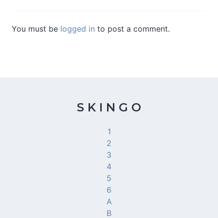
You must be
logged in
to post a comment.
S K I N G O
1
2
3
4
5
6
A
B