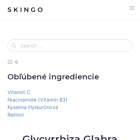
S K I N G O
G
Obľúbené ingrediencie
Vitamín C
Niacinamide (Vitamín B3)
Kyselina Hylaurónová
Retinol
Glycyrrhiza Glabra