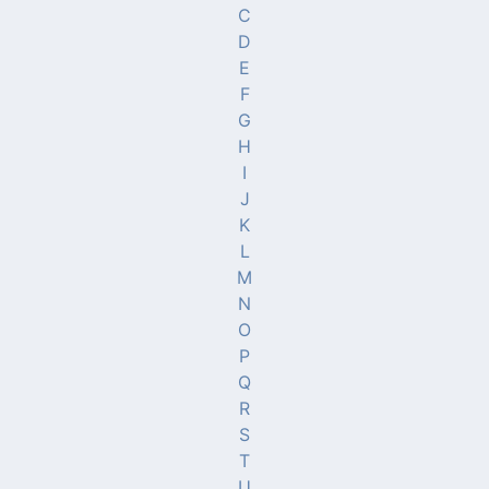
C
D
E
F
G
H
I
J
K
L
M
N
O
P
Q
R
S
T
U