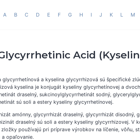
A
B
C
D
E
F
G
H
I
J
K
L
M
Glycyrrhetinic Acid (Kyseli
a glycyrrhetínová a kyselina glycyrrhizová sú špecifické zlú
izová kyselina je konjugát kyseliny glycyrhetínovej a dvoc
hetinát draselný, sukcinoylglycyrrhetinát sodný, glycerylglyc
hetinát sú soli a estery kyseliny glycyrrhetínovej.
hizát amónny, glycyrrhizát draselný, glycyrrhizát disodný, g
hizinát draselný sú soli a estery kyseliny glycyrrhizovej. V
o zložky používajú pri príprave výrobkov na líčenie, vôňu, s
 a opaľovanie.