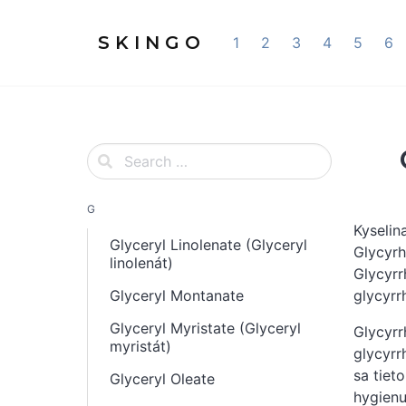
S K I N G O
1
2
3
4
5
6
G
Kyselin
Glyceryl Linolenate (Glyceryl
Glycyrh
linolenát)
Glycyrr
Glyceryl Montanate
glycyrr
Glyceryl Myristate (Glyceryl
Glycyrr
myristát)
glycyrr
sa tiet
Glyceryl Oleate
hygienu