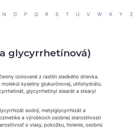
N
O
P
Q
R
S
T
U
V
W
X
Y
Z
na glycyrrhetínová)
čeniny izolované z rastlín sladkého drievka.
h molekúl kyseliny glukurónovej, uhľohydrátu.
yrrhetinát, glycyrrhetinyl stearát a stearyl
lycyrrhizát sodný, metylglycyrrhizát a
 kozmetike a výrobkoch osobnej starostlivosti
tarostlivosť o vlasy, pokožku, holenie, osobnú