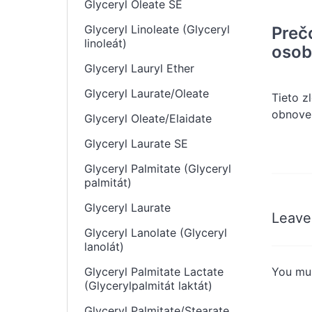
Glyceryl Oleate SE
Glyceryl Linoleate (Glyceryl
Preč
linoleát)
osobn
Glyceryl Lauryl Ether
Glyceryl Laurate/Oleate
Tieto z
obnoven
Glyceryl Oleate/Elaidate
Glyceryl Laurate SE
Glyceryl Palmitate (Glyceryl
palmitát)
Glyceryl Laurate
Leave
Glyceryl Lanolate (Glyceryl
lanolát)
You mu
Glyceryl Palmitate Lactate
(Glycerylpalmitát laktát)
Glyceryl Palmitate/Stearate