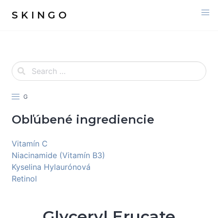
S K I N G O
G
Obľúbené ingrediencie
Vitamín C
Niacinamide (Vitamín B3)
Kyselina Hylaurónová
Retinol
Glyceryl Erucate