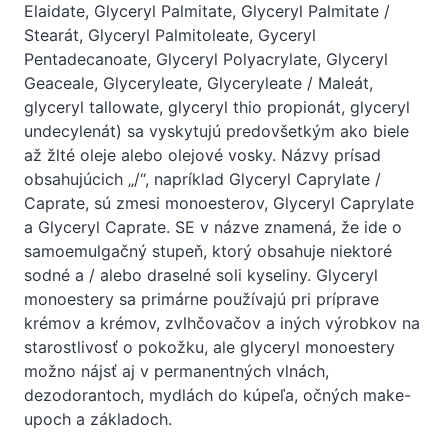
Elaidate, Glyceryl Palmitate, Glyceryl Palmitate /
Stearát, Glyceryl Palmitoleate, Gyceryl
Pentadecanoate, Glyceryl Polyacrylate, Glyceryl
Geaceale, Glyceryleate, Glyceryleate / Maleát,
glyceryl tallowate, glyceryl thio propionát, glyceryl
undecylenát) sa vyskytujú predovšetkým ako biele
až žlté oleje alebo olejové vosky. Názvy prísad
obsahujúcich „/“, napríklad Glyceryl Caprylate /
Caprate, sú zmesi monoesterov, Glyceryl Caprylate
a Glyceryl Caprate. SE v názve znamená, že ide o
samoemulgačný stupeň, ktorý obsahuje niektoré
sodné a / alebo draselné soli kyseliny. Glyceryl
monoestery sa primárne používajú pri príprave
krémov a krémov, zvlhčovačov a iných výrobkov na
starostlivosť o pokožku, ale glyceryl monoestery
možno nájsť aj v permanentných vlnách,
dezodorantoch, mydlách do kúpeľa, očných make-
upoch a základoch.