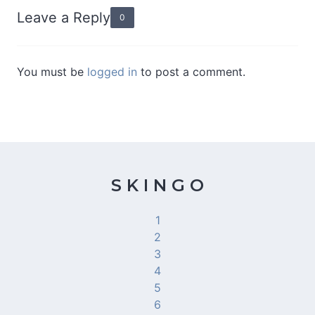
Leave a Reply
0
You must be
logged in
to post a comment.
S K I N G O
1
2
3
4
5
6