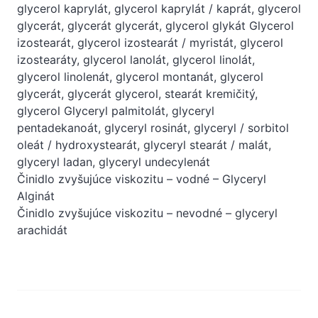
glycerol kaprylát, glycerol kaprylát / kaprát, glycerol
glycerát, glycerát glycerát, glycerol glykát Glycerol
izostearát, glycerol izostearát / myristát, glycerol
izostearáty, glycerol lanolát, glycerol linolát,
glycerol linolenát, glycerol montanát, glycerol
glycerát, glycerát glycerol, stearát kremičitý,
glycerol Glyceryl palmitolát, glyceryl
pentadekanoát, glyceryl rosinát, glyceryl / sorbitol
oleát / hydroxystearát, glyceryl stearát / malát,
glyceryl ladan, glyceryl undecylenát
Činidlo zvyšujúce viskozitu – vodné – Glyceryl
Alginát
Činidlo zvyšujúce viskozitu – nevodné – glyceryl
arachidát