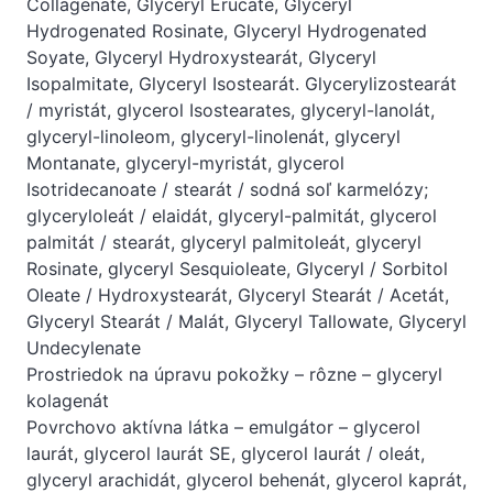
Collagenate, Glyceryl Erucate, Glyceryl
Hydrogenated Rosinate, Glyceryl Hydrogenated
Soyate, Glyceryl Hydroxystearát, Glyceryl
Isopalmitate, Glyceryl Isostearát. Glycerylizostearát
/ myristát, glycerol Isostearates, glyceryl-lanolát,
glyceryl-linoleom, glyceryl-linolenát, glyceryl
Montanate, glyceryl-myristát, glycerol
Isotridecanoate / stearát / sodná soľ karmelózy;
glyceryloleát / elaidát, glyceryl-palmitát, glycerol
palmitát / stearát, glyceryl palmitoleát, glyceryl
Rosinate, glyceryl Sesquioleate, Glyceryl / Sorbitol
Oleate / Hydroxystearát, Glyceryl Stearát / Acetát,
Glyceryl Stearát / Malát, Glyceryl Tallowate, Glyceryl
Undecylenate
Prostriedok na úpravu pokožky – rôzne – glyceryl
kolagenát
Povrchovo aktívna látka – emulgátor – glycerol
laurát, glycerol laurát SE, glycerol laurát / oleát,
glyceryl arachidát, glycerol behenát, glycerol kaprát,