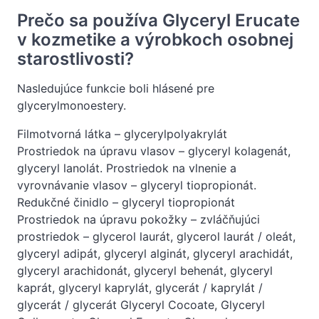
Prečo sa používa Glyceryl Erucate
v kozmetike a výrobkoch osobnej
starostlivosti?
Nasledujúce funkcie boli hlásené pre
glycerylmonoestery.
Filmotvorná látka – glycerylpolyakrylát
Prostriedok na úpravu vlasov – glyceryl kolagenát,
glyceryl lanolát. Prostriedok na vlnenie a
vyrovnávanie vlasov – glyceryl tiopropionát.
Redukčné činidlo – glyceryl tiopropionát
Prostriedok na úpravu pokožky – zvláčňujúci
prostriedok – glycerol laurát, glycerol laurát / oleát,
glyceryl adipát, glyceryl alginát, glyceryl arachidát,
glyceryl arachidonát, glyceryl behenát, glyceryl
kaprát, glyceryl kaprylát, glycerát / kaprylát /
glycerát / glycerát Glyceryl Cocoate, Glyceryl