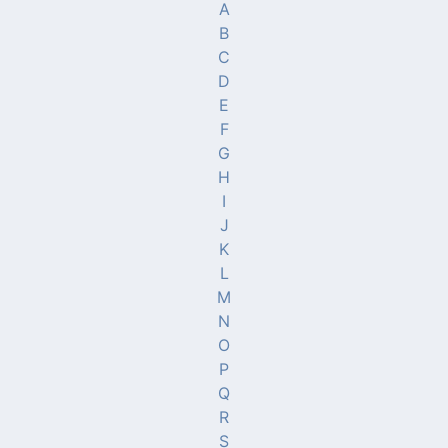
A
B
C
D
E
F
G
H
I
J
K
L
M
N
O
P
Q
R
S